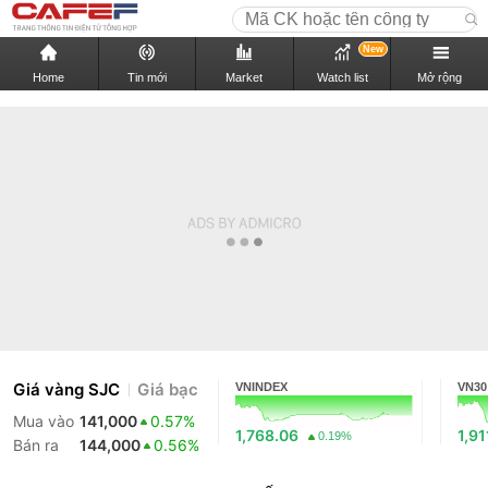
New
Home
Tin mới
Market
Watch list
Mở rộng
Giá vàng SJC
Giá bạc
VNINDEX
VN30
Mua vào
141,000
0.57%
1,768.06
1,91
0.19%
Bán ra
144,000
0.56%