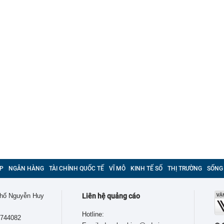
P
NGÂN HÀNG
TÀI CHÍNH QUỐC TẾ
VĨ MÔ
KINH TẾ SỐ
THỊ TRƯỜNG
SỐNG
 phố Nguyễn Huy
Liên hệ quảng cáo
Hotline:
9744082