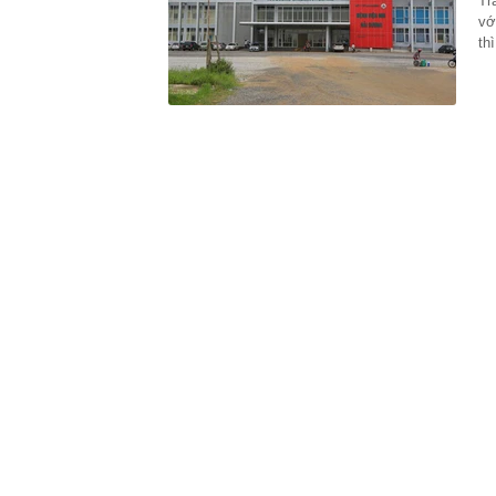
Tr
00:01
VNPT nắm giữ 
vớ
Viettel Global
th
00:01
Nắm trong ta
MWG chỉ nga
00:01
Khám xét ngôi
5 thỏi vàng gi
23:28
4 dấu hiệu nh
23:12
Quốc gia có l
vượt Hàn Quốc
23:01
Người bán trá
nghề lại kiểm 
23:00
Tiếp viên tàu
sao nhiều hơn
22:34
Cụ bà 70 tuổi
biết bí quyết
22:34
Ngôi nhà chứ
22:31
Giá vàng vượt
22:30
Một doanh ngh
22:08
Lời khuyên ch