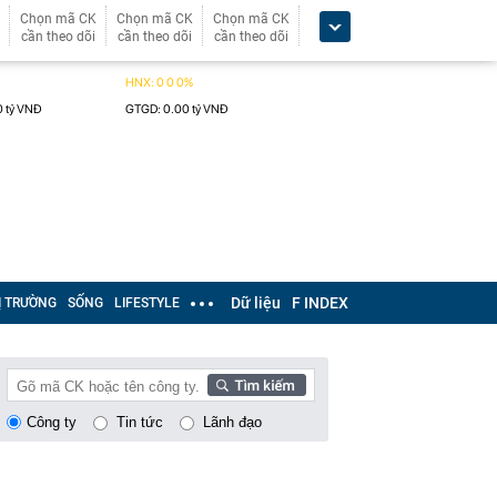
Chọn mã CK
Chọn mã CK
Chọn mã CK
cần theo dõi
cần theo dõi
cần theo dõi
Dữ liệu
F INDEX
Ị TRƯỜNG
SỐNG
LIFESTYLE
Công ty
Tin tức
Lãnh đạo