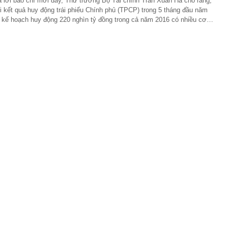
ả lời báo chí mới đây, Thứ trưởng Bộ Tài chính Trần Xuân Hà cho rằng,
lượng tiền hơn 62.000 tỷ đồng, lớn hơn cả Vinhomes,
i kết quả huy động trái phiếu Chính phủ (TPCP) trong 5 tháng đầu năm
ì kế hoạch huy động 220 nghìn tỷ đồng trong cả năm 2016 có nhiều cơ…
y Điện Máy Xanh, Bách Hóa Xanh, An Khang, vốn hóa
ng DMX
 nhà cổ, phát hiện 'kho báu' gồm 1.000 đồng tiền vàng và
ấu trong nhiều ngăn bí mật - giá trị hơn 18 tỷ đồng
ận biết ngôi nhà có phong thuỷ không thuận lợi
ượng khách đến Việt Nam đông nhất 7 tháng đầu năm,
 và Nga, gấp gần 6 lần Ấn Độ
i cây tiết lộ: Khách thường chọn quả to, người trong
tra 5 chi tiết này trước
 cao tốc quỳ gối 1h an ủi khách: 7 năm sau ở khách sạn 5
 ở nhà, bay hạng thương gia
 có xương trẻ khỏe như phụ nữ 30, bác sĩ kinh ngạc khi
a đựng tâm huyết của NSND Tự Long
 4.300 USD/ounce, chuyên gia dự báo đỉnh mới
iệp dầu khí đem hơn 42.200 tỷ đồng gửi ngân hàng
o những người không rút điện ấm siêu tốc trước khi ngủ