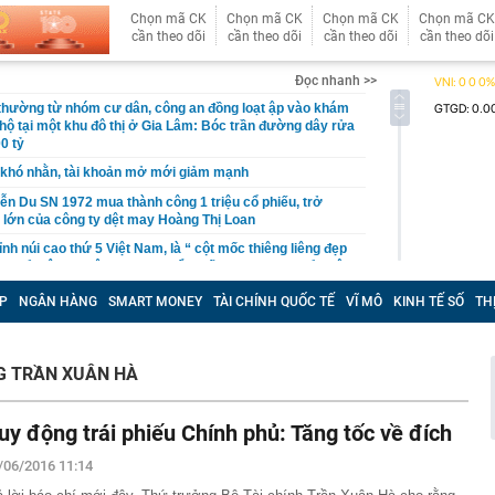
Chọn mã CK
Chọn mã CK
Chọn mã CK
Chọn mã CK
cần theo dõi
cần theo dõi
cần theo dõi
cần theo dõi
Đọc nhanh >>
 thường từ nhóm cư dân, công an đồng loạt ập vào khám
 hộ tại một khu đô thị ở Gia Lâm: Bóc trần đường dây rửa
0 tỷ
khó nhằn, tài khoản mở mới giảm mạnh
ễn Du SN 1972 mua thành công 1 triệu cổ phiếu, trở
 lớn của công ty dệt may Hoàng Thị Loan
đỉnh núi cao thứ 5 Việt Nam, là “ cột mốc thiêng liêng đẹp
ng” ở độ cao trên 3.000m, điểm đến "trong mơ" của dân
P
NGÂN HÀNG
SMART MONEY
TÀI CHÍNH QUỐC TẾ
VĨ MÔ
KINH TẾ SỐ
TH
 hệ thống y khoa tư nhân sở hữu 14 bệnh viện, 2.900
vừa được vinh danh "Hệ thống Y khoa tốt nhất Việt Nam
G TRẦN XUÂN HÀ
hoán bị HoSE cắt margin trong tháng 8
iệp Việt thu hơn 1 tỷ USD ở nước ngoài trong nửa đầu
i nhuận tăng hơn 120%
uy động trái phiếu Chính phủ: Tăng tốc về đích
Vietcap dự phóng VN-Index có thể chạm mốc 1.885 điểm
/06/2016 11:14
áng 8