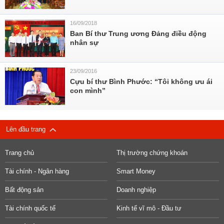
16/09/2018
Ban Bí thư Trung ương Đảng điều động
nhân sự
23/09/2016
Cựu bí thư Bình Phước: “Tôi không ưu ái
con mình”
Lên đầu trang
Trang chủ
Thị trường chứng khoán
Tài chính - Ngân hàng
Smart Money
Bất động sản
Doanh nghiệp
Tài chính quốc tế
Kinh tế vĩ mô - Đầu tư