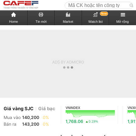
New
Home
Tin mới
Market
Watch list
Mở rộng
Giá vàng SJC
Giá bạc
VNINDEX
VN30
Mua vào
140,200
0%
1,768.06
1,91
0.19%
Bán ra
143,200
0%