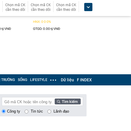
Chọn mã CK
Chọn mã CK
Chọn mã CK
cần theo dõi
cần theo dõi
cần theo dõi
Dữ liệu
F INDEX
Ị TRƯỜNG
SỐNG
LIFESTYLE
Công ty
Tin tức
Lãnh đạo