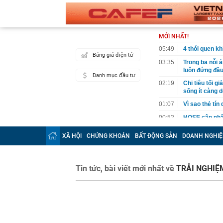
MỚI NHẤT!
05:49
4 thói quen k
Bảng giá điện tử
03:35
Trong ba nỗi 
luôn đứng đầ
Danh mục đầu tư
02:19
Chi tiêu tối 
sống ít càng d
01:07
Vì sao thẻ tín
00:52
HOSE cập nhật
DGC, DMX...
XÃ HỘI
CHỨNG KHOÁN
BẤT ĐỘNG SẢN
DOANH NGHIỆ
00:12
Tiền lớn bất n
phiếu Việt Na
00:05
Một doanh ngh
Tin tức, bài viết mới nhất về
TRẢI NGHIỆ
tỷ USD
00:04
Một yếu tố qu
23:40
Người đàn ông
sau bác sĩ hỏi
23:34
Nam ca sĩ rao
còn 400 tỷ