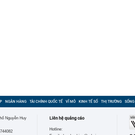
P
NGÂN HÀNG
TÀI CHÍNH QUỐC TẾ
VĨ MÔ
KINH TẾ SỐ
THỊ TRƯỜNG
SỐNG
 phố Nguyễn Huy
Liên hệ quảng cáo
Hotline:
9744082