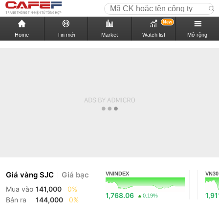
New
Home
Tin mới
Market
Watch list
Mở rộng
Giá vàng SJC
Giá bạc
VNINDEX
VN30
Mua vào
141,000
0%
1,768.06
1,91
0.19%
Bán ra
144,000
0%