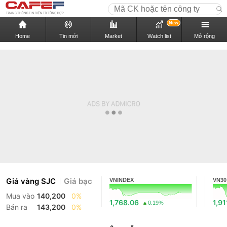
New
Home
Tin mới
Market
Watch list
Mở rộng
Giá vàng SJC
Giá bạc
VNINDEX
VN30
Mua vào
140,200
0%
1,768.06
1,91
0.19%
Bán ra
143,200
0%