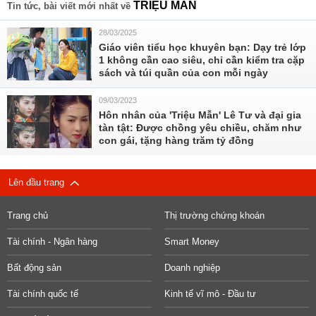
TRIỆU MẪN
Tin tức, bài viết mới nhất về
28/03/2025
Giáo viên tiểu học khuyên bạn: Dạy trẻ lớp
1 không cần cao siêu, chỉ cần kiểm tra cặp
sách và túi quần của con mỗi ngày
09/03/2023
Hôn nhân của 'Triệu Mẫn' Lê Tư và đại gia
tàn tật: Được chồng yêu chiều, chăm như
con gái, tặng hàng trăm tỷ đồng
Lên đầu trang
Trang chủ
Thị trường chứng khoán
Tài chính - Ngân hàng
Smart Money
Bất động sản
Doanh nghiệp
Tài chính quốc tế
Kinh tế vĩ mô - Đầu tư