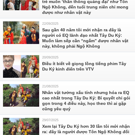
trẻ muốn ‘thần thông quảng đại’ như Tôn
Ngộ Không, đến tuổi trung niên chỉ mong
được như nhân vật này
22/09/2025
Sau gần 40 năm tôi mới nhận ra đây là
người có EQ lãnh đạo nhất Tây Du Ký:
Muốn làm sếp cần “ngấm” được nhân vật
này, không phải Ngộ Không
20/09/2025
Điều ít biết về giọng lồng tiếng phim Tây
Du Ký kinh điển trên VTV
21/08/2025
Nhân vật tưởng xấu tính nhưng hóa ra EQ
cao nhất trong Tây Du Ký: Bí quyết chỉ gói
gọn trong 4 điều này, học theo thì ai gặp
cũng yêu quý
29/07/2025
Xem lại Tây Du Ký hơn 30 lần tôi mới nhận
ra: đây là người được Tôn Ngộ Không đối