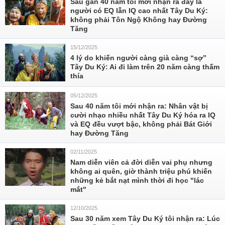
Sau gần 40 năm tôi mới nhận ra đây là
người có EQ lẫn IQ cao nhất Tây Du Ký:
không phải Tôn Ngộ Không hay Đường
Tăng
15/12/2025
4 lý do khiến người càng già càng “sợ”
Tây Du Ký: Ai đi làm trên 20 năm càng thấm
thía
05/12/2025
Sau 40 năm tôi mới nhận ra: Nhân vật bị
cười nhạo nhiều nhất Tây Du Ký hóa ra IQ
và EQ đều vượt bậc, không phải Bát Giới
hay Đường Tăng
02/11/2025
Nam diễn viên cả đời diễn vai phụ nhưng
không ai quên, giờ thành triệu phú khiến
những kẻ bắt nạt mình thời đi học "lác
mắt"
12/10/2025
Sau 30 năm xem Tây Du Ký tôi nhận ra: Lúc