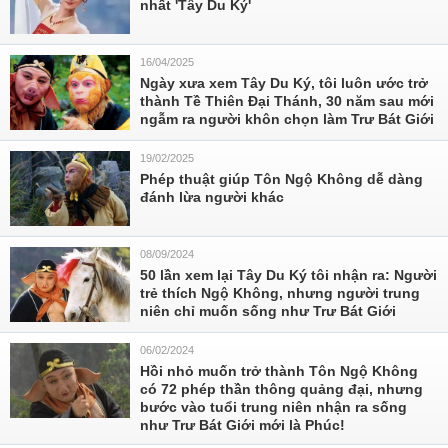
nhất 'Tây Du Ký'
16/04/2025
Ngày xưa xem Tây Du Ký, tôi luôn ước trở
thành Tề Thiên Đại Thánh, 30 năm sau mới
ngẫm ra người khôn chọn làm Trư Bát Giới
19/02/2025
Phép thuật giúp Tôn Ngộ Không dễ dàng
đánh lừa người khác
08/09/2024
50 lần xem lại Tây Du Ký tôi nhận ra: Người
trẻ thích Ngộ Không, nhưng người trung
niên chỉ muốn sống như Trư Bát Giới
06/02/2024
Hồi nhỏ muốn trở thành Tôn Ngộ Không
có 72 phép thần thông quảng đại, nhưng
bước vào tuổi trung niên nhận ra sống
như Trư Bát Giới mới là Phúc!