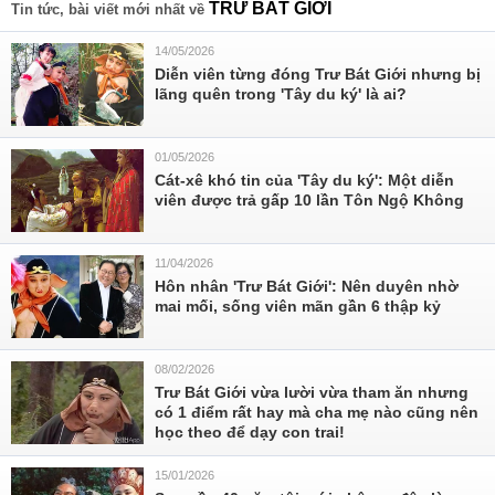
TRƯ BÁT GIỚI
Tin tức, bài viết mới nhất về
14/05/2026
Diễn viên từng đóng Trư Bát Giới nhưng bị
lãng quên trong 'Tây du ký' là ai?
01/05/2026
Cát-xê khó tin của 'Tây du ký': Một diễn
viên được trả gấp 10 lần Tôn Ngộ Không
11/04/2026
Hôn nhân 'Trư Bát Giới': Nên duyên nhờ
mai mối, sống viên mãn gần 6 thập kỷ
08/02/2026
Trư Bát Giới vừa lười vừa tham ăn nhưng
có 1 điểm rất hay mà cha mẹ nào cũng nên
học theo để dạy con trai!
15/01/2026