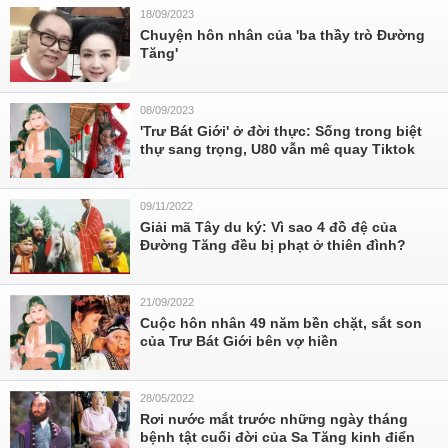
18/09/2023
Chuyện hôn nhân của 'ba thầy trò Đường
Tăng'
08/09/2023
'Trư Bát Giới' ở đời thực: Sống trong biệt
thự sang trọng, U80 vẫn mê quay Tiktok
09/11/2022
Giải mã Tây du ký: Vì sao 4 đồ đệ của
Đường Tăng đều bị phạt ở thiên đình?
21/09/2022
Cuộc hôn nhân 49 năm bền chặt, sắt son
của Trư Bát Giới bên vợ hiền
28/05/2022
Rơi nước mắt trước những ngày tháng
bệnh tật cuối đời của Sa Tăng kinh điển