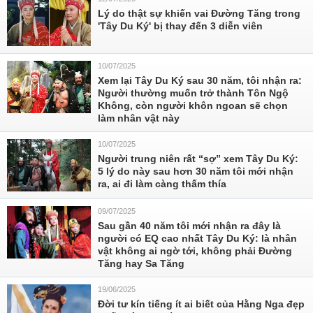
Lý do thật sự khiến vai Đường Tăng trong
'Tây Du Ký' bị thay đến 3 diễn viên
10/07/2025
Xem lại Tây Du Ký sau 30 năm, tôi nhận ra:
Người thường muốn trở thành Tôn Ngộ
Không, còn người khôn ngoan sẽ chọn
làm nhân vật này
10/07/2025
Người trung niên rất “sợ” xem Tây Du Ký:
5 lý do này sau hơn 30 năm tôi mới nhận
ra, ai đi làm càng thấm thía
09/07/2025
Sau gần 40 năm tôi mới nhận ra đây là
người có EQ cao nhất Tây Du Ký: là nhân
vật không ai ngờ tới, không phải Đường
Tăng hay Sa Tăng
19/06/2025
Đời tư kín tiếng ít ai biết của Hằng Nga đẹp