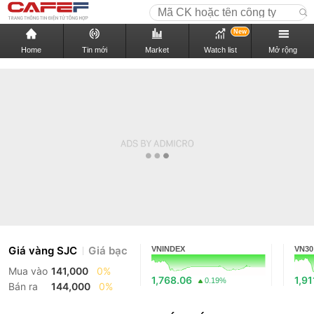
New
Home
Tin mới
Market
Watch list
Mở rộng
Giá vàng SJC
Giá bạc
VNINDEX
VN30
Mua vào
141,000
0%
1,768.06
1,91
0.19%
Bán ra
144,000
0%