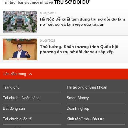
TRỤ SỞ DÔI DƯ
Tin tức, bài viết mới nhất về
08/07/2025
Hà Nội: Đề xuất tạm dùng trụ sở dôi dư làm
nơi xét xử và làm việc của tòa án
04/06/2025
Thủ tướng: Khẩn trương trình Quốc hội
phương án trụ sở dôi dư sau sắp xếp
Lên đầu trang
Trang chủ
Thị trường chứng khoán
Tài chính - Ngân hàng
Smart Money
Bất động sản
Doanh nghiệp
Tài chính quốc tế
Kinh tế vĩ mô - Đầu tư