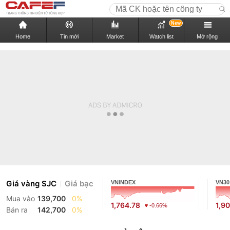
New
Home
Tin mới
Market
Watch list
Mở rộng
Giá vàng SJC
Giá bạc
VNINDEX
VN30
Mua vào
139,700
0%
1,764.78
1,9
-0.66%
Bán ra
142,700
0%