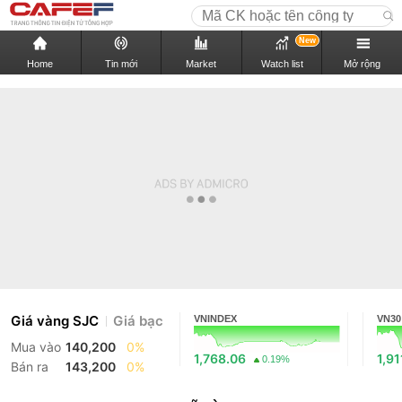
New
Home
Tin mới
Market
Watch list
Mở rộng
Giá vàng SJC
Giá bạc
VNINDEX
VN30
Mua vào
140,200
0%
1,768.06
1,91
0.19%
Bán ra
143,200
0%