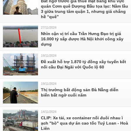
Bất ngờ trước giá thuê mặt bằng khu vực
quán Cơm quê Dượng Bầu tọa lạc: Nằm lầu
3 giữa trung tâm quận 1, nhưng giá chẳng
hề “quê”
27/11/2024
Nhìn cận vị trí cầu Trần Hưng Đạo trị giá
16.000 tỷ sắp được Hà Nội khởi công xây
dựng
19/11/2024
Đề xuất hỗ trợ 1.870 tỷ đồng xây tuyến kết
nối cầu Đại Ngãi với Quốc lộ 60
19/11/2024
Thị trường bất động sản Đà Nẵng diễn
biến bất ngờ cuối năm
14/11/2024
CLIP: Xe tải, xe container nối đuôi nhau ì
ạch "bò" qua dự án cao tốc Tuý Loan - Hoà
Liên