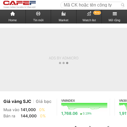
New
Home
Tin mới
Market
Watch list
Mở rộng
Giá vàng SJC
Giá bạc
VNINDEX
VN30
Mua vào
141,000
0%
1,768.06
1,91
0.19%
Bán ra
144,000
0%