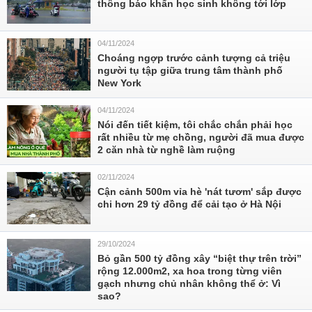
thông báo khẩn học sinh không tới lớp
04/11/2024
Choáng ngợp trước cảnh tượng cả triệu
người tụ tập giữa trung tâm thành phố
New York
04/11/2024
Nói đến tiết kiệm, tôi chắc chắn phải học
rất nhiều từ mẹ chồng, người đã mua được
2 căn nhà từ nghề làm ruộng
02/11/2024
Cận cảnh 500m vỉa hè 'nát tươm' sắp được
chi hơn 29 tỷ đồng để cải tạo ở Hà Nội
29/10/2024
Bỏ gần 500 tỷ đồng xây “biệt thự trên trời”
rộng 12.000m2, xa hoa trong từng viên
gạch nhưng chủ nhân không thể ở: Vì
sao?