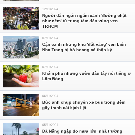
12/11/2024
Người dân ngán ngẩm cảnh 'đường chật
như nêm' từ trung tâm đến vùng ven
TP.HCM
07/11/2024
Cận cảnh những khu 'đất vàng' ven biển
Nha Trang bị bỏ hoang cả thập kỷ
07/11/2024
Khám phá những vườn dâu tây nổi tiếng ở
Lâm Đồng
06/11/2024
Bức ảnh chụp chuyến xe bus trong đêm
gây tranh cãi kịch liệt
05/11/2024
Đà Nẵng ngập do mưa lớn, nhà trường