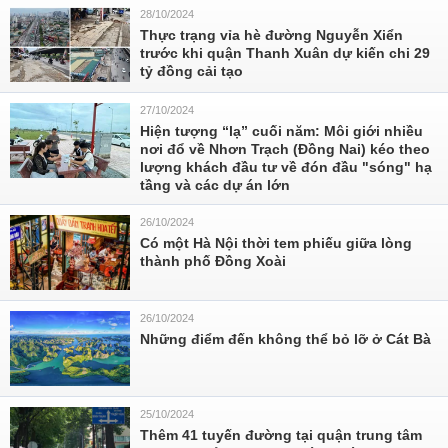
28/10/2024
Thực trạng vỉa hè đường Nguyễn Xiển
trước khi quận Thanh Xuân dự kiến chi 29
tỷ đồng cải tạo
27/10/2024
Hiện tượng “lạ” cuối năm: Môi giới nhiều
nơi đổ về Nhơn Trạch (Đồng Nai) kéo theo
lượng khách đầu tư về đón đầu "sóng" hạ
tầng và các dự án lớn
26/10/2024
Có một Hà Nội thời tem phiếu giữa lòng
thành phố Đồng Xoài
26/10/2024
Những điểm đến không thể bỏ lỡ ở Cát Bà
25/10/2024
Thêm 41 tuyến đường tại quận trung tâm