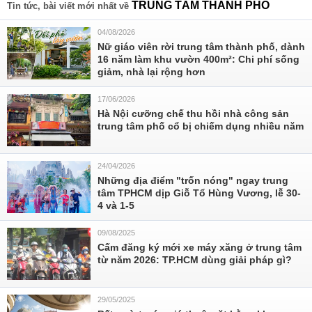
TRUNG TÂM THÀNH PHỐ
Tin tức, bài viết mới nhất về
04/08/2026
Nữ giáo viên rời trung tâm thành phố, dành
16 năm làm khu vườn 400m²: Chi phí sống
giảm, nhà lại rộng hơn
17/06/2026
Hà Nội cưỡng chế thu hồi nhà công sản
trung tâm phố cổ bị chiếm dụng nhiều năm
24/04/2026
Những địa điểm "trốn nóng" ngay trung
tâm TPHCM dịp Giỗ Tổ Hùng Vương, lễ 30-
4 và 1-5
09/08/2025
Cấm đăng ký mới xe máy xăng ở trung tâm
từ năm 2026: TP.HCM dùng giải pháp gì?
29/05/2025