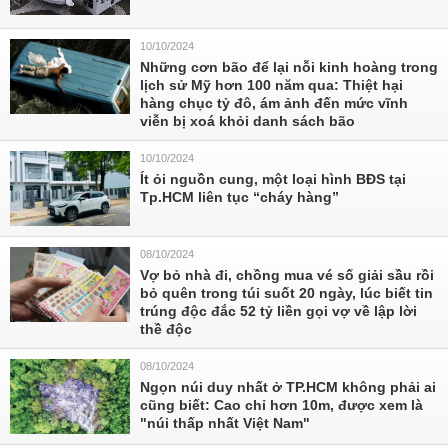
10/10/2024
Những cơn bão để lại nỗi kinh hoàng trong
lịch sử Mỹ hơn 100 năm qua: Thiệt hại
hàng chục tỷ đô, ám ảnh đến mức vĩnh
viễn bị xoá khỏi danh sách bão
10/10/2024
Ít ỏi nguồn cung, một loại hình BĐS tại
Tp.HCM liên tục “cháy hàng”
08/10/2024
Vợ bỏ nhà đi, chồng mua vé số giải sầu rồi
bỏ quên trong túi suốt 20 ngày, lúc biết tin
trúng độc đắc 52 tỷ liền gọi vợ về lập lời
thề độc
08/10/2024
Ngọn núi duy nhất ở TP.HCM không phải ai
cũng biết: Cao chỉ hơn 10m, được xem là
"núi thấp nhất Việt Nam"