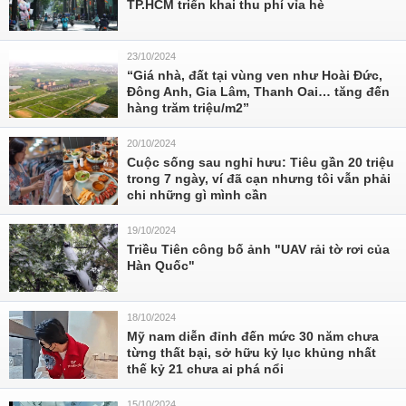
TP.HCM triển khai thu phí vỉa hè
23/10/2024
“Giá nhà, đất tại vùng ven như Hoài Đức,
Đông Anh, Gia Lâm, Thanh Oai… tăng đến
hàng trăm triệu/m2”
20/10/2024
Cuộc sống sau nghỉ hưu: Tiêu gần 20 triệu
trong 7 ngày, ví đã cạn nhưng tôi vẫn phải
chi những gì mình cần
19/10/2024
Triều Tiên công bố ảnh "UAV rải tờ rơi của
Hàn Quốc"
18/10/2024
Mỹ nam diễn đỉnh đến mức 30 năm chưa
từng thất bại, sở hữu kỷ lục khủng nhất
thế kỷ 21 chưa ai phá nổi
15/10/2024