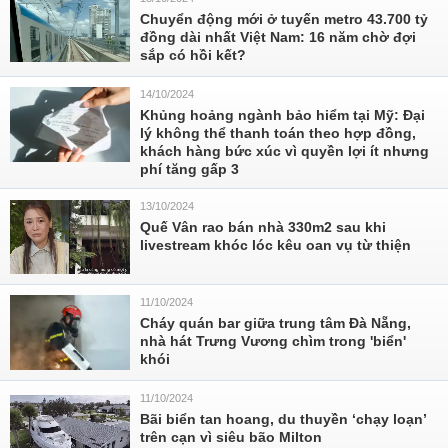
Chuyển động mới ở tuyến metro 43.700 tỷ
đồng dài nhất Việt Nam: 16 năm chờ đợi
sắp có hồi kết?
14/10/2024
Khủng hoảng ngành bảo hiểm tại Mỹ: Đại
lý không thể thanh toán theo hợp đồng,
khách hàng bức xúc vì quyền lợi ít nhưng
phí tăng gấp 3
13/10/2024
Quế Vân rao bán nhà 330m2 sau khi
livestream khóc lóc kêu oan vụ từ thiện
11/10/2024
Cháy quán bar giữa trung tâm Đà Nẵng,
nhà hát Trưng Vương chìm trong 'biển'
khói
11/10/2024
Bãi biển tan hoang, du thuyền ‘chạy loạn’
trên cạn vì siêu bão Milton