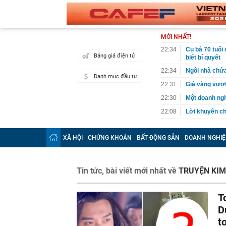
MỚI NHẤT!
22:34
Cụ bà 70 tuổi
Bảng giá điện tử
biết bí quyết
22:34
Ngôi nhà chứ
Danh mục đầu tư
22:31
Giá vàng vượt
22:30
Một doanh ngh
22:08
Lời khuyên ch
22:06
Nga được cho 
có thể bị khoé
XÃ HỘI
CHỨNG KHOÁN
BẤT ĐỘNG SẢN
DOANH NGHIỆ
22:00
2 bộ phận của 
22:00
'Nam thần ngô
Tin tức, bài viết mới nhất về
TRUYỆN KIM
21:57
Cận cảnh vị t
21:52
Thu chục nghìn
T
21:45
Bắt khẩn cấp 
D
21:43
Một siêu bão 
t
240km/h, là t