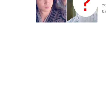
trong lịch sử
22
21:34
"Tiền làm ra 
Bà
thiếu an toàn 
21:23
NSƯT Thành Lộ
21:18
Cuộc đua ngầm
nhưng thực t
21:18
Sáng mai, Bắc
21:17
Nghệ sĩ Việt 
chắc chắn thu
21:15
Nhật Bản lần 
21:09
Vết nứt trên 
năm tiết lộ đi
21:08
Một doanh ngh
suốt 15 năm 