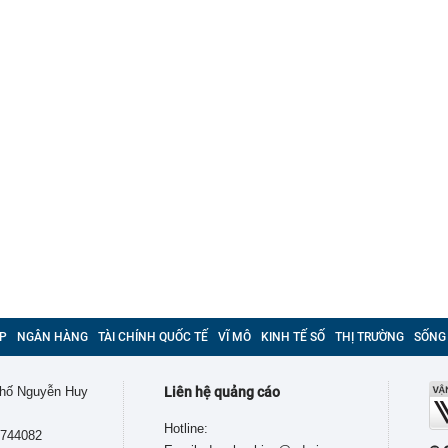
P
NGÂN HÀNG
TÀI CHÍNH QUỐC TẾ
VĨ MÔ
KINH TẾ SỐ
THỊ TRƯỜNG
SỐNG
 phố Nguyễn Huy
Liên hệ quảng cáo
Hotline:
9744082