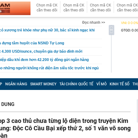
Chọn mã CK
Chọn mã CK
Chọn mã CK
Chọn mã CK
cần theo dõi
cần theo dõi
cần theo dõi
cần theo dõi
Đọc nhanh >>
 có xương trẻ khỏe như phụ nữ 30, bác sĩ kinh ngạc khi
a đựng tâm huyết của NSND Tự Long
 4.300 USD/ounce, chuyên gia dự báo đỉnh mới
iệp dầu khí đem hơn 42.200 tỷ đồng gửi ngân hàng
o những người không rút điện ấm siêu tốc trước khi ngủ
là có thêm "lá bài" từ Triều Tiên: Điểm yếu của Ukraine
t sâu?
P
NGÂN HÀNG
SMART MONEY
TÀI CHÍNH QUỐC TẾ
VĨ MÔ
KINH TẾ SỐ
TH
cá tích tụ độc nhiều bậc nhất
n tình' từng làm nghề giao báo, U60 vẫn như thanh niên
 DUNG
rí dự kiến xây hầm xuyên núi Tam Đảo
 tỷ từ bán vé số, công ty xổ số chi trả thưởng thế nào?
op 3 cao thủ chưa từng lộ diện trong truyện Kim
Vũ Thị Thanh SN 2003 và Vi Thị Hòe SN 2004
ung: Độc Cô Cầu Bại xếp thứ 2, số 1 văn võ song
cướp đi sinh mạng của 500.000 người: Sức gió tới
oàn
hảm kịch khí tượng tàn khốc nhất từng được ghi nhận