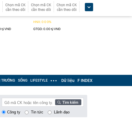
Chọn mã CK
Chọn mã CK
Chọn mã CK
cần theo dõi
cần theo dõi
cần theo dõi
Dữ liệu
F INDEX
Ị TRƯỜNG
SỐNG
LIFESTYLE
Công ty
Tin tức
Lãnh đạo