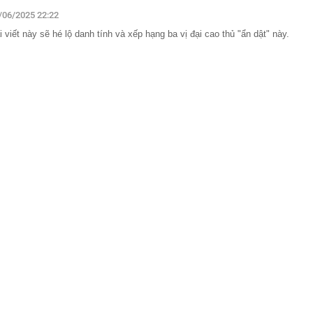
/06/2025 22:22
rồi cũng để cho con": Lời khuyên khiến nhiều cha mẹ
i viết này sẽ hé lộ danh tính và xếp hạng ba vị đại cao thủ "ẩn dật" này.
khi về già
c gửi lời tạm biệt tới khán giả
 lãi suất tiết kiệm: Có ngân hàng lớn niêm yết 6%
rả tới 9%/năm
 Bộ sẽ có mưa to đến rất to
cứ đụng tay là ra hit, phim có thể chưa xem nhưng nhạc
ộc lòng
đầu giảm thuế tiêu dùng sau gần 40 năm
tường: Khi nào "xem nhẹ", khi nào cần gọi kỹ sư - Thợ lâu
ều gia chủ nên để ý
iệp sắp trả cổ tức 3.000 đồng/cp, duy trì “mưa tiền mặt”
qua