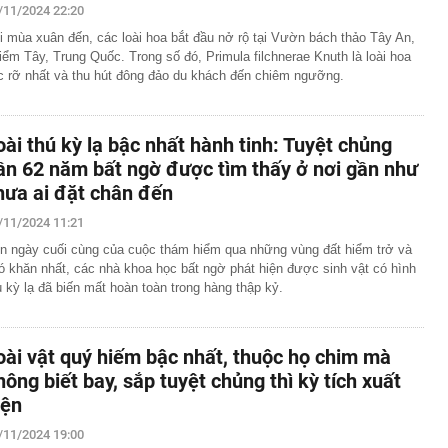
/11/2024 22:20
i mùa xuân đến, các loài hoa bắt đầu nở rộ tại Vườn bách thảo Tây An,
iểm Tây, Trung Quốc. Trong số đó, Primula filchnerae Knuth là loài hoa
c rỡ nhất và thu hút đông đảo du khách đến chiêm ngưỡng.
oài thú kỳ lạ bậc nhất hành tinh: Tuyệt chủng
ần 62 năm bất ngờ được tìm thấy ở nơi gần như
hưa ai đặt chân đến
/11/2024 11:21
n ngày cuối cùng của cuộc thám hiểm qua những vùng đất hiểm trở và
ó khăn nhất, các nhà khoa học bất ngờ phát hiện được sinh vật có hình
ù kỳ lạ đã biến mất hoàn toàn trong hàng thập kỷ.
oài vật quý hiếm bậc nhất, thuộc họ chim mà
hông biết bay, sắp tuyệt chủng thì kỳ tích xuất
iện
/11/2024 19:00