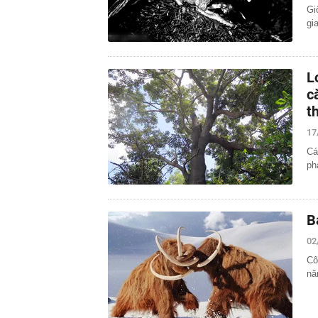
Gi
gi
L
c
t
17
Cá
ph
B
02
Cô
nă