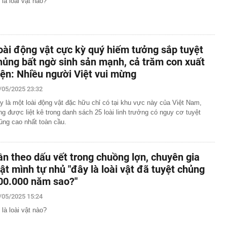
 là loài vật nào?
oài động vật cực kỳ quý hiếm tưởng sắp tuyệt
hủng bất ngờ sinh sản mạnh, cả trăm con xuất
iện: Nhiều người Việt vui mừng
/05/2025 23:32
y là một loài động vật đặc hữu chỉ có tại khu vực này của Việt Nam,
ng được liệt kê trong danh sách 25 loài linh trưởng có nguy cơ tuyệt
ủng cao nhất toàn cầu.
ần theo dấu vết trong chuồng lợn, chuyên gia
iật mình tự nhủ "đây là loài vật đã tuyệt chủng
00.000 năm sao?"
/05/2025 15:24
 là loài vật nào?