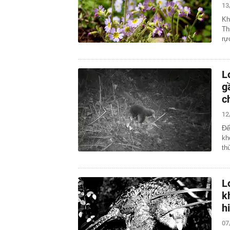
13
Kh
Th
rự
L
g
c
12
Đế
kh
th
L
k
h
07