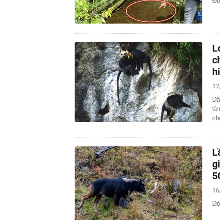
Đó
L
c
h
17
Đâ
từ
ch
L
g
5
16
Đó