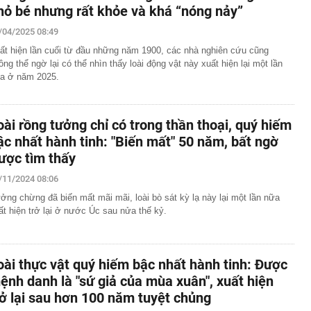
hỏ bé nhưng rất khỏe và khá “nóng nảy”
/04/2025 08:49
ất hiện lần cuối từ đầu những năm 1900, các nhà nghiên cứu cũng
ông thể ngờ lại có thể nhìn thấy loài động vật này xuất hiện lại một lần
a ở năm 2025.
oài rồng tưởng chỉ có trong thần thoại, quý hiếm
ậc nhất hành tinh: "Biến mất" 50 năm, bất ngờ
ược tìm thấy
/11/2024 08:06
ởng chừng đã biến mất mãi mãi, loài bò sát kỳ lạ này lại một lần nữa
ất hiện trở lại ở nước Úc sau nửa thế kỷ.
oài thực vật quý hiếm bậc nhất hành tinh: Được
ệnh danh là "sứ giả của mùa xuân", xuất hiện
rở lại sau hơn 100 năm tuyệt chủng