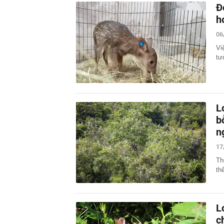
Đ
h
06
Vi
tư
L
b
n
17
Th
th
L
c