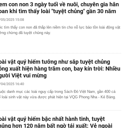
em con non 3 ngày tuổi về nuôi, chuyên gia hân
oan khi tìm thấy loài "tuyệt chủng" gần 30 năm
/05/2025 15:08
ệc tìm thấy con non đã thắp lên niềm tin cho nỗ lực bảo tồn loài động vật
ởng chừng đã tuyệt chủng này.
oài vật quý hiếm tưởng như sắp tuyệt chủng
ỗng xuất hiện hàng trăm con, bay kín trời: Nhiều
gười Việt vui mừng
/04/2025 16:40
uộc danh mục các loài nguy cấp trong Sách Đỏ Việt Nam, gần 400 cá
ể loài sinh vật này vừa được phát hiện tại VQG Phong Nha - Kẻ Bàng.
oài vật quý hiếm bậc nhất hành tinh, tuyệt
hủng hơn 120 năm bất ngờ tái xuất: Vẻ ngoài