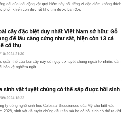
ống cái của loài động vật quý hiếm này nổi tiếng vì đặc điểm không thích
ao phối, khiến con đực rất khó tìm được bạn đời.
oài cây đặc biệt duy nhất Việt Nam sở hữu: Gỗ
àng để lâu càng cứng như sắt, hiện còn 13 cá
hể cổ thụ
/10/2024 21:30
c quần thể của loài cây này có nguy cơ tuyệt chủng ngoài tự nhiên, cần
ải bảo vệ nghiêm ngặt.
a sinh vật tuyệt chủng có thể sắp được hồi sinh
/09/2024 18:22
ng ty công nghệ sinh học Colossal Biosciences của Mỹ cho biết vào
m 2028, sinh vật đã tuyệt chủng đầu tiên mà họ cố hồi sinh có thể ra đời.