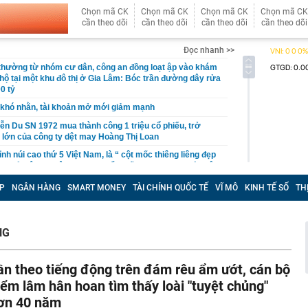
Chọn mã CK
Chọn mã CK
Chọn mã CK
Chọn mã CK
cần theo dõi
cần theo dõi
cần theo dõi
cần theo dõi
Đọc nhanh >>
 thường từ nhóm cư dân, công an đồng loạt ập vào khám
 hộ tại một khu đô thị ở Gia Lâm: Bóc trần đường dây rửa
0 tỷ
khó nhằn, tài khoản mở mới giảm mạnh
ễn Du SN 1972 mua thành công 1 triệu cổ phiếu, trở
 lớn của công ty dệt may Hoàng Thị Loan
đỉnh núi cao thứ 5 Việt Nam, là “ cột mốc thiêng liêng đẹp
ng” ở độ cao trên 3.000m, điểm đến "trong mơ" của dân
P
NGÂN HÀNG
SMART MONEY
TÀI CHÍNH QUỐC TẾ
VĨ MÔ
KINH TẾ SỐ
TH
 hệ thống y khoa tư nhân sở hữu 14 bệnh viện, 2.900
vừa được vinh danh "Hệ thống Y khoa tốt nhất Việt Nam
NG
hoán bị HoSE cắt margin trong tháng 8
iệp Việt thu hơn 1 tỷ USD ở nước ngoài trong nửa đầu
i nhuận tăng hơn 120%
ần theo tiếng động trên đám rêu ẩm ướt, cán bộ
Vietcap dự phóng VN-Index có thể chạm mốc 1.885 điểm
iểm lâm hân hoan tìm thấy loài "tuyệt chủng"
áng 8
ơn 40 năm