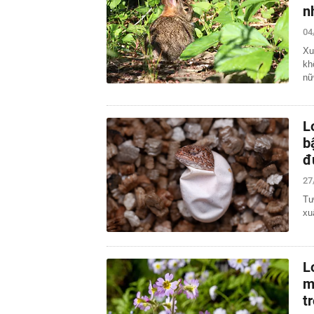
n
04
Xu
kh
nữ
L
b
đ
27
Tư
xu
L
m
t