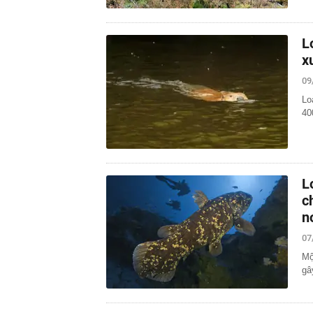
L
x
09
Lo
40
L
c
n
07
Mộ
gâ