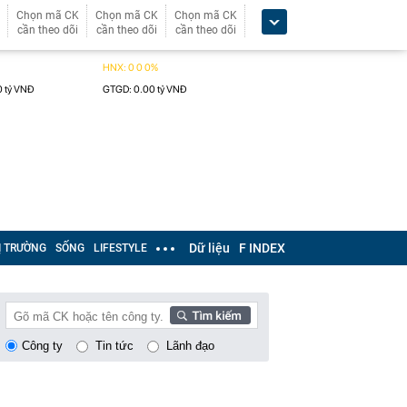
Chọn mã CK
Chọn mã CK
Chọn mã CK
cần theo dõi
cần theo dõi
cần theo dõi
Dữ liệu
F INDEX
Ị TRƯỜNG
SỐNG
LIFESTYLE
Công ty
Tin tức
Lãnh đạo