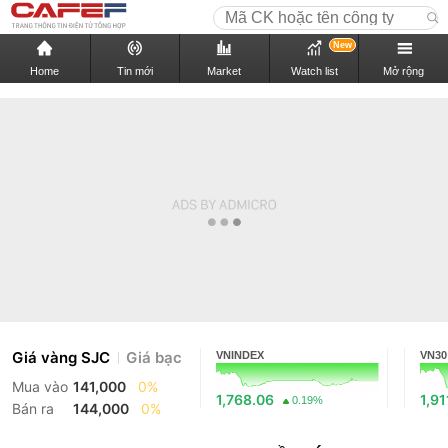
New
Home
Tin mới
Market
Watch list
Mở rộng
Giá vàng SJC
Giá bạc
VNINDEX
VN30
Mua vào
141,000
0%
1,768.06
1,91
0.19%
Bán ra
144,000
0%