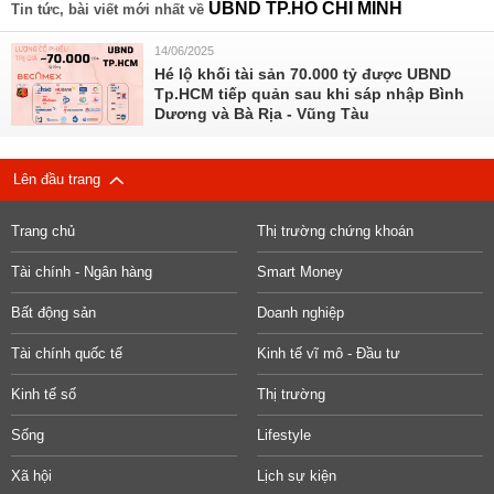
UBND TP.HỒ CHÍ MINH
Tin tức, bài viết mới nhất về
14/06/2025
Hé lộ khối tài sản 70.000 tỷ được UBND
Tp.HCM tiếp quản sau khi sáp nhập Bình
Dương và Bà Rịa - Vũng Tàu
Lên đầu trang
Trang chủ
Thị trường chứng khoán
Tài chính - Ngân hàng
Smart Money
Bất động sản
Doanh nghiệp
Tài chính quốc tế
Kinh tế vĩ mô - Đầu tư
Kinh tế số
Thị trường
Sống
Lifestyle
Xã hội
Lịch sự kiện