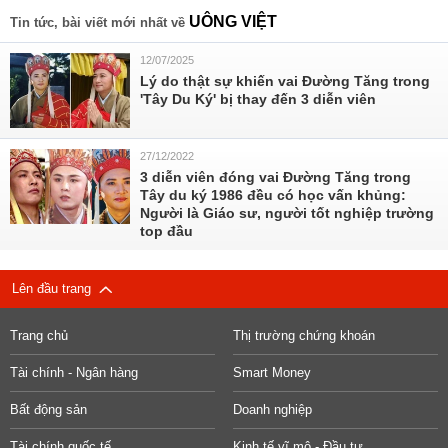
UÔNG VIỆT
Tin tức, bài viết mới nhất về
12/07/2025
Lý do thật sự khiến vai Đường Tăng trong
'Tây Du Ký' bị thay đến 3 diễn viên
27/12/2022
3 diễn viên đóng vai Đường Tăng trong
Tây du ký 1986 đều có học vấn khủng:
Người là Giáo sư, người tốt nghiệp trường
top đầu
Lên đầu trang
Trang chủ
Thị trường chứng khoán
Tài chính - Ngân hàng
Smart Money
Bất động sản
Doanh nghiệp
Tài chính quốc tế
Kinh tế vĩ mô - Đầu tư