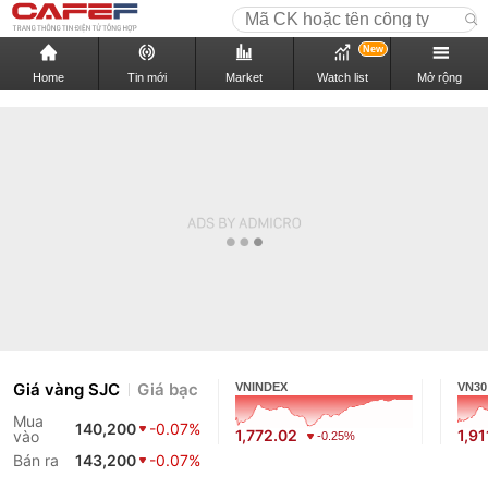
New
Home
Tin mới
Market
Watch list
Mở rộng
Giá vàng SJC
Giá bạc
VNINDEX
VN30
Mua
140,200
-0.07%
1,772.02
1,91
vào
-0.25%
Bán ra
143,200
-0.07%