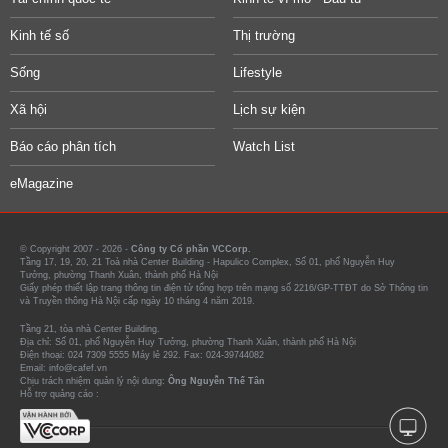
Kinh tế số
Thị trường
Sống
Lifestyle
Xã hội
Lịch sự kiện
Báo cáo phân tích
Watch List
eMagazine
© Copyright 2007 - 2026 -
Công ty Cổ phần VCCorp.
Tầng 17, 19, 20, 21 Toà nhà Center Building - Hapulico Complex, Số 01, phố Nguyễn Huy
Tưởng, phường Thanh Xuân, thành phố Hà Nội
Giấy phép thiết lập trang thông tin điện tử tổng hợp trên mạng số 2216/GP-TTĐT do Sở Thông tin
và Truyền thông Hà Nội cấp ngày 10 tháng 4 năm 2019.
Tầng 21, tòa nhà Center Building.
Địa chỉ: Số 01, phố Nguyễn Huy Tưởng, phường Thanh Xuân, thành phố Hà Nội
Điện thoại: 024 7309 5555 Máy lẻ 292. Fax: 024-39744082
Email: info@cafef.vn
Chịu trách nhiệm quản lý nội dung:
Ông Nguyễn Thế Tân
Hỗ trợ quảng cáo :