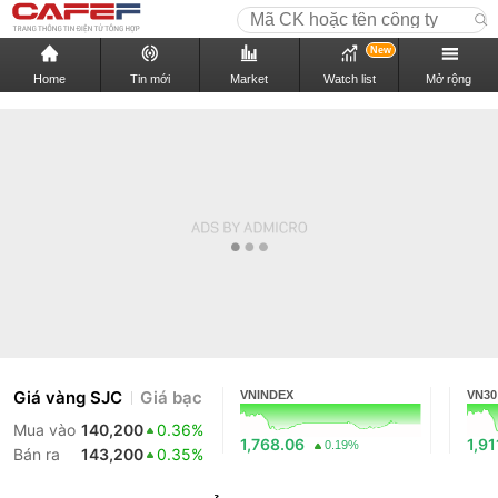
New
Home
Tin mới
Market
Watch list
Mở rộng
Giá vàng SJC
Giá bạc
VNINDEX
VN30
Mua vào
140,200
0.36%
1,768.06
1,91
0.19%
Bán ra
143,200
0.35%