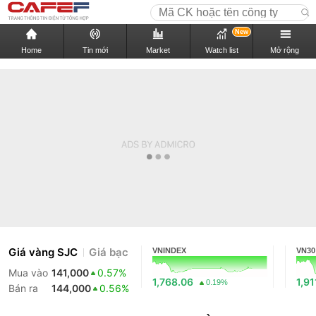
New
Home
Tin mới
Market
Watch list
Mở rộng
Giá vàng SJC
Giá bạc
VNINDEX
VN30
Mua vào
141,000
0.57%
1,768.06
1,91
0.19%
Bán ra
144,000
0.56%