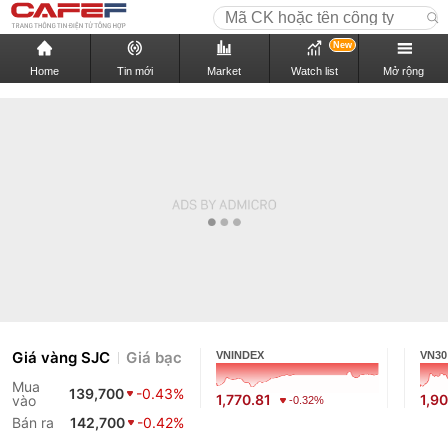
New
Home
Tin mới
Market
Watch list
Mở rộng
Giá vàng SJC
Giá bạc
VNINDEX
VN30
Mua
139,700
-0.43%
1,770.81
1,9
vào
-0.32%
Bán ra
142,700
-0.42%