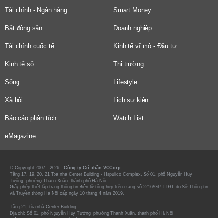
Tài chính - Ngân hàng
Smart Money
Bất động sản
Doanh nghiệp
Tài chính quốc tế
Kinh tế vĩ mô - Đầu tư
Kinh tế số
Thị trường
Sống
Lifestyle
Xã hội
Lịch sự kiện
Báo cáo phân tích
Watch List
eMagazine
© Copyright 2007 - 2026 -
Công ty Cổ phần VCCorp.
Tầng 17, 19, 20, 21 Toà nhà Center Building - Hapulico Complex, Số 01, phố Nguyễn Huy
Tưởng, phường Thanh Xuân, thành phố Hà Nội
Giấy phép thiết lập trang thông tin điện tử tổng hợp trên mạng số 2216/GP-TTĐT do Sở Thông tin
và Truyền thông Hà Nội cấp ngày 10 tháng 4 năm 2019.
Tầng 21, tòa nhà Center Building.
Địa chỉ: Số 01, phố Nguyễn Huy Tưởng, phường Thanh Xuân, thành phố Hà Nội