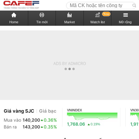
New
Home
Tin mới
Market
Watch list
Mở rộng
Giá vàng SJC
Giá bạc
VNINDEX
VN30
Mua vào
140,200
0.36%
1,768.06
1,91
0.19%
Bán ra
143,200
0.35%