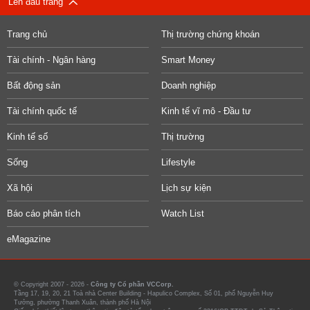
Lên đầu trang
Trang chủ
Thị trường chứng khoán
Tài chính - Ngân hàng
Smart Money
Bất động sản
Doanh nghiệp
Tài chính quốc tế
Kinh tế vĩ mô - Đầu tư
Kinh tế số
Thị trường
Sống
Lifestyle
Xã hội
Lịch sự kiện
Báo cáo phân tích
Watch List
eMagazine
© Copyright 2007 - 2026 -
Công ty Cổ phần VCCorp.
Tầng 17, 19, 20, 21 Toà nhà Center Building - Hapulico Complex, Số 01, phố Nguyễn Huy
Tưởng, phường Thanh Xuân, thành phố Hà Nội