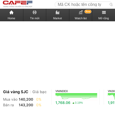
New
Home
Tin mới
Market
Watch list
Mở rộng
Giá vàng SJC
Giá bạc
VNINDEX
VN30
Mua vào
140,200
0%
1,768.06
1,91
0.19%
Bán ra
143,200
0%