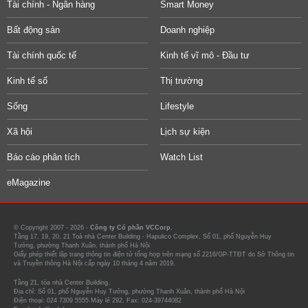
Tài chính - Ngân hàng
Smart Money
Bất động sản
Doanh nghiệp
Tài chính quốc tế
Kinh tế vĩ mô - Đầu tư
Kinh tế số
Thị trường
Sống
Lifestyle
Xã hội
Lịch sự kiện
Báo cáo phân tích
Watch List
eMagazine
© Copyright 2007 - 2026 -
Công ty Cổ phần VCCorp.
Tầng 17, 19, 20, 21 Toà nhà Center Building - Hapulico Complex, Số 01, phố Nguyễn Huy
Tưởng, phường Thanh Xuân, thành phố Hà Nội
Giấy phép thiết lập trang thông tin điện tử tổng hợp trên mạng số 2216/GP-TTĐT do Sở Thông tin
và Truyền thông Hà Nội cấp ngày 10 tháng 4 năm 2019.
Tầng 21, tòa nhà Center Building.
Địa chỉ: Số 01, phố Nguyễn Huy Tưởng, phường Thanh Xuân, thành phố Hà Nội
Điện thoại: 024 7309 5555 Máy lẻ 292. Fax: 024-39744082