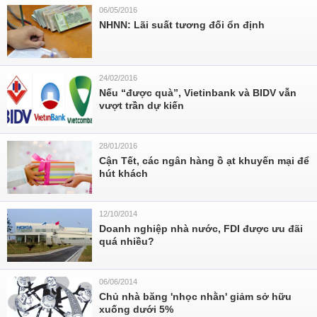
06/05/2016
NHNN: Lãi suất tương đối ổn định
24/02/2016
Nếu “được quà”, Vietinbank và BIDV vẫn
vượt trần dự kiến
28/01/2016
Cận Tết, các ngân hàng ồ ạt khuyến mại để
hút khách
12/10/2014
Doanh nghiệp nhà nước, FDI được ưu đãi
quá nhiều?
06/06/2014
Chủ nhà băng 'nhọc nhằn' giảm sở hữu
xuống dưới 5%