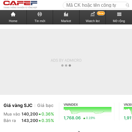
New
Home
Tin mới
Market
Watch list
Mở rộng
Giá vàng SJC
Giá bạc
VNINDEX
VN30
Mua vào
140,200
0.36%
1,768.06
1,91
0.19%
Bán ra
143,200
0.35%