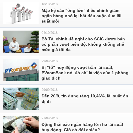
10/10/2016
Mặc kệ các "ông lớn" điều chỉnh giảm,
ngân hàng nhỏ lại bắt đầu cuộc đua lãi
suất mới
04/10/2016
Bộ Tài chính đề nghị cho SCIC được bán
cổ phần vượt biên độ, không khống chế
mức giá tối đa
29/09/2016
Bị "tố" huy động vượt trần lãi suất,
PVcomBank nói đó chỉ là việc của 1 phòng
giao dịch
29/09/2016
Đến 20/9, tín dụng tăng 10,46%, lãi suất ổn
định
27/09/2016
Động thái các ngân hàng lớn hạ lãi suất
huy động: Gió có đổi chiều?