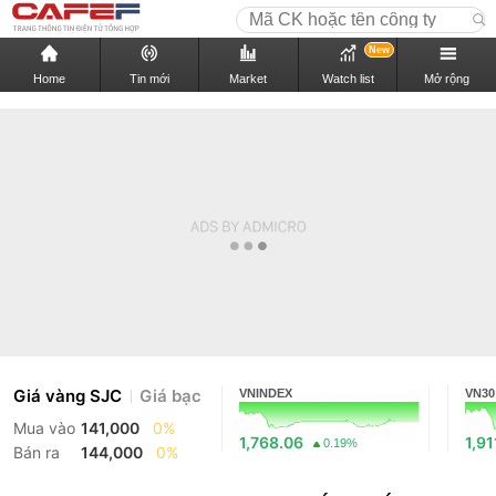
New
Home
Tin mới
Market
Watch list
Mở rộng
Giá vàng SJC
Giá bạc
VNINDEX
VN30
Mua vào
141,000
0%
1,768.06
1,91
0.19%
Bán ra
144,000
0%