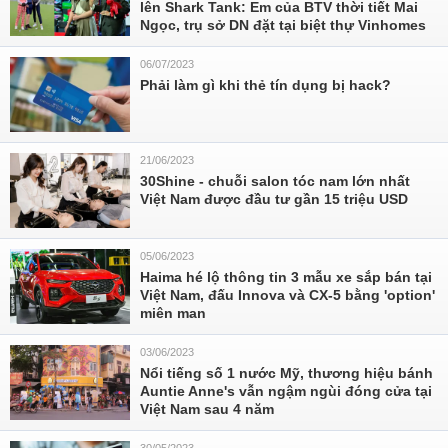
lên Shark Tank: Em của BTV thời tiết Mai
Ngọc, trụ sở DN đặt tại biệt thự Vinhomes
06/07/2023
Phải làm gì khi thẻ tín dụng bị hack?
21/06/2023
30Shine - chuỗi salon tóc nam lớn nhất
Việt Nam được đầu tư gần 15 triệu USD
05/06/2023
Haima hé lộ thông tin 3 mẫu xe sắp bán tại
Việt Nam, đấu Innova và CX-5 bằng 'option'
miên man
03/06/2023
Nổi tiếng số 1 nước Mỹ, thương hiệu bánh
Auntie Anne's vẫn ngậm ngùi đóng cửa tại
Việt Nam sau 4 năm