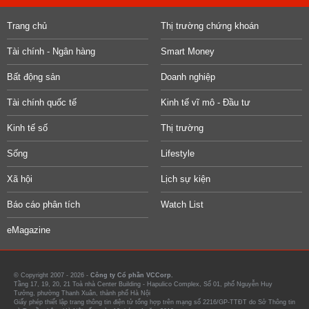
Trang chủ
Thị trường chứng khoán
Tài chính - Ngân hàng
Smart Money
Bất động sản
Doanh nghiệp
Tài chính quốc tế
Kinh tế vĩ mô - Đầu tư
Kinh tế số
Thị trường
Sống
Lifestyle
Xã hội
Lịch sự kiện
Báo cáo phân tích
Watch List
eMagazine
© Copyright 2007 - 2026 -
Công ty Cổ phần VCCorp.
Tầng 17, 19, 20, 21 Toà nhà Center Building - Hapulico Complex, Số 01, phố Nguyễn Huy
Tưởng, phường Thanh Xuân, thành phố Hà Nội
Giấy phép thiết lập trang thông tin điện tử tổng hợp trên mạng số 2216/GP-TTĐT do Sở Thông tin