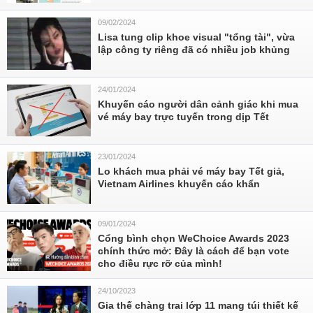
09/02/2024
Lisa tung clip khoe visual "tổng tài", vừa
lập công ty riêng đã có nhiều job khủng
24/01/2024
Khuyến cáo người dân cảnh giác khi mua
vé máy bay trực tuyến trong dịp Tết
23/01/2024
Lo khách mua phải vé máy bay Tết giả,
Vietnam Airlines khuyến cáo khẩn
09/01/2024
Cổng bình chọn WeChoice Awards 2023
chính thức mở: Đây là cách để bạn vote
cho điều rực rỡ của mình!
24/10/2023
Gia thế chàng trai lớp 11 mang túi thiết kế