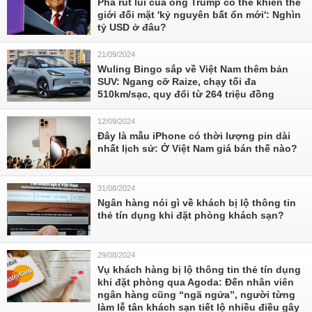
Pha rút lui của ông Trump có thể khiến thế
giới đối mặt 'kỷ nguyên bất ổn mới': Nghìn
tỷ USD ở đâu?
21/09/2024
Wuling Bingo sắp về Việt Nam thêm bản
SUV: Ngang cỡ Raize, chạy tối đa
510km/sạc, quy đổi từ 264 triệu đồng
12/09/2024
Đây là mẫu iPhone có thời lượng pin dài
nhất lịch sử: Ở Việt Nam giá bán thế nào?
31/08/2024
Ngân hàng nói gì về khách bị lộ thông tin
thẻ tín dụng khi đặt phòng khách sạn?
29/08/2024
Vụ khách hàng bị lộ thông tin thẻ tín dụng
khi đặt phòng qua Agoda: Đến nhân viên
ngân hàng cũng “ngã ngửa”, người từng
làm lễ tân khách sạn tiết lộ nhiều điều gây