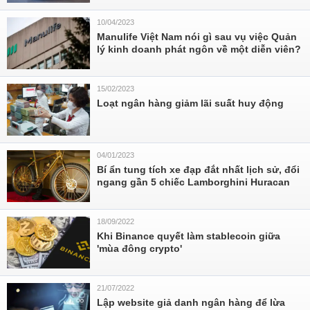
10/04/2023
Manulife Việt Nam nói gì sau vụ việc Quản
lý kinh doanh phát ngôn về một diễn viên?
15/02/2023
Loạt ngân hàng giảm lãi suất huy động
04/01/2023
Bí ẩn tung tích xe đạp đắt nhất lịch sử, đổi
ngang gần 5 chiếc Lamborghini Huracan
18/09/2022
Khi Binance quyết làm stablecoin giữa
'mùa đông crypto'
21/07/2022
Lập website giả danh ngân hàng để lừa