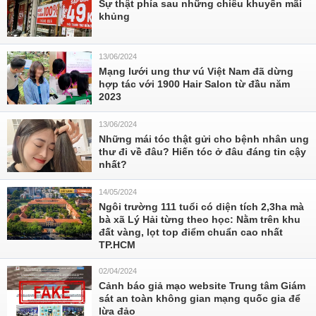
Sự thật phía sau những chiêu khuyến mãi
khủng
13/06/2024
Mạng lưới ung thư vú Việt Nam đã dừng
hợp tác với 1900 Hair Salon từ đầu năm
2023
13/06/2024
Những mái tóc thật gửi cho bệnh nhân ung
thư đi về đâu? Hiến tóc ở đâu đáng tin cậy
nhất?
14/05/2024
Ngôi trường 111 tuổi có diện tích 2,3ha mà
bà xã Lý Hải từng theo học: Nằm trên khu
đất vàng, lọt top điểm chuẩn cao nhất
TP.HCM
02/04/2024
Cảnh báo giả mạo website Trung tâm Giám
sát an toàn không gian mạng quốc gia để
lừa đảo