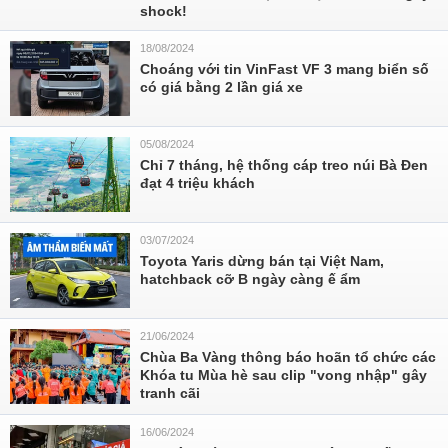
shock!
18/08/2024
Choáng với tin VinFast VF 3 mang biển số
có giá bằng 2 lần giá xe
05/08/2024
Chỉ 7 tháng, hệ thống cáp treo núi Bà Đen
đạt 4 triệu khách
03/07/2024
Toyota Yaris dừng bán tại Việt Nam,
hatchback cỡ B ngày càng ế ẩm
21/06/2024
Chùa Ba Vàng thông báo hoãn tổ chức các
Khóa tu Mùa hè sau clip "vong nhập" gây
tranh cãi
16/06/2024