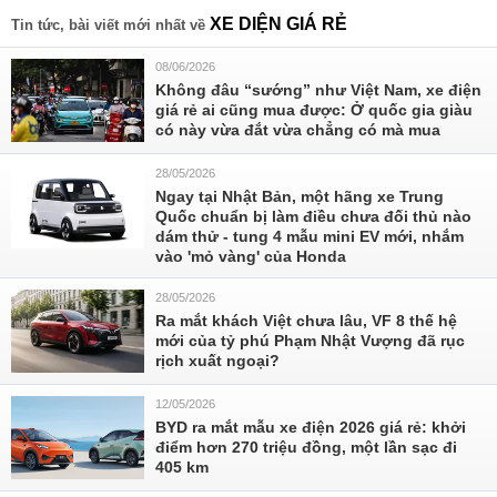
XE DIỆN GIÁ RẺ
Tin tức, bài viết mới nhất về
08/06/2026
Không đâu “sướng” như Việt Nam, xe điện
giá rẻ ai cũng mua được: Ở quốc gia giàu
có này vừa đắt vừa chẳng có mà mua
28/05/2026
Ngay tại Nhật Bản, một hãng xe Trung
Quốc chuẩn bị làm điều chưa đối thủ nào
dám thử - tung 4 mẫu mini EV mới, nhắm
vào 'mỏ vàng' của Honda
28/05/2026
Ra mắt khách Việt chưa lâu, VF 8 thế hệ
mới của tỷ phú Phạm Nhật Vượng đã rục
rịch xuất ngoại?
12/05/2026
BYD ra mắt mẫu xe điện 2026 giá rẻ: khởi
điểm hơn 270 triệu đồng, một lần sạc đi
405 km