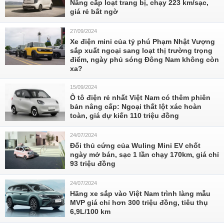
Nâng cấp loạt trang bị, chạy 223 km/sạc,
giá rẻ bất ngờ
27/09/2024
Xe điện mini của tỷ phú Phạm Nhật Vượng
sắp xuất ngoại sang loạt thị trường trọng
điểm, ngày phủ sóng Đông Nam không còn
xa?
15/09/2024
Ô tô điện rẻ nhất Việt Nam có thêm phiên
bản nâng cấp: Ngoại thất lột xác hoàn
toàn, giá dự kiến 110 triệu đồng
24/07/2024
Đối thủ cứng của Wuling Mini EV chốt
ngày mở bán, sạc 1 lần chạy 170km, giá chỉ
93 triệu đồng
24/07/2024
Hãng xe sắp vào Việt Nam trình làng mẫu
MVP giá chỉ hơn 300 triệu đồng, tiêu thụ
6,9L/100 km