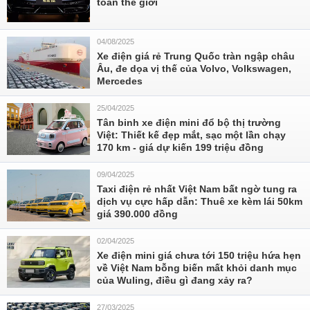
toàn thế giới
04/08/2025
Xe điện giá rẻ Trung Quốc tràn ngập châu
Âu, đe dọa vị thế của Volvo, Volkswagen,
Mercedes
25/04/2025
Tân binh xe điện mini đổ bộ thị trường
Việt: Thiết kế đẹp mắt, sạc một lần chạy
170 km - giá dự kiến 199 triệu đồng
09/04/2025
Taxi điện rẻ nhất Việt Nam bất ngờ tung ra
dịch vụ cực hấp dẫn: Thuê xe kèm lái 50km
giá 390.000 đồng
02/04/2025
Xe điện mini giá chưa tới 150 triệu hứa hẹn
về Việt Nam bỗng biến mất khỏi danh mục
của Wuling, điều gì đang xảy ra?
27/03/2025