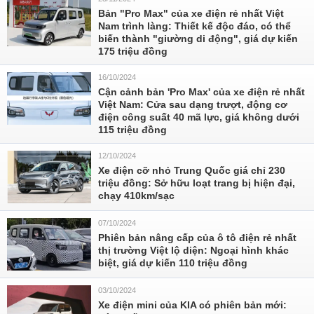
Bản "Pro Max" của xe điện rẻ nhất Việt
Nam trình làng: Thiết kế độc đáo, có thể
biến thành "giường di động", giá dự kiến
175 triệu đồng
16/10/2024
Cận cảnh bản 'Pro Max' của xe điện rẻ nhất
Việt Nam: Cửa sau dạng trượt, động cơ
điện công suất 40 mã lực, giá không dưới
115 triệu đồng
12/10/2024
Xe điện cỡ nhỏ Trung Quốc giá chỉ 230
triệu đồng: Sở hữu loạt trang bị hiện đại,
chạy 410km/sạc
07/10/2024
Phiên bản nâng cấp của ô tô điện rẻ nhất
thị trường Việt lộ diện: Ngoại hình khác
biệt, giá dự kiến 110 triệu đồng
03/10/2024
Xe điện mini của KIA có phiên bản mới: