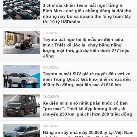
3 chữ cái khiến Tesla mất ngủ: từng bị
Elon Musk chế giễu chẳng đáng là đối thủ
nhưng nay bỏ xa doanh thu 'ông trùm' Mỹ
tới 10 tỷ USD/năm
13/03/2025
Toyota bất ngờ hé lộ mẫu xe điện siêu
mini: Thiết kế độc lạ, chạy bằng năng
lượng mặt trời, giá dự kiến dưới 277 triệu
đồng
07/03/2025
Toyota ra mắt SUV giá rẻ quyết đấu với xe
điện Trung Quốc: Giá khởi điểm chưa đến
400 triệu đồng, một lần sạc đi 610 km
28/02/2025
Xe điện mini nhỏ nhất phân khúc có bản
"pro max": Thiết kế đẹp không tì vết, di
chuyển 230 km, giá chỉ hơn 200 triệu đồng
24/02/2025
Hãng xe xây nhà máy 20.000 tỷ tại Việt Nam