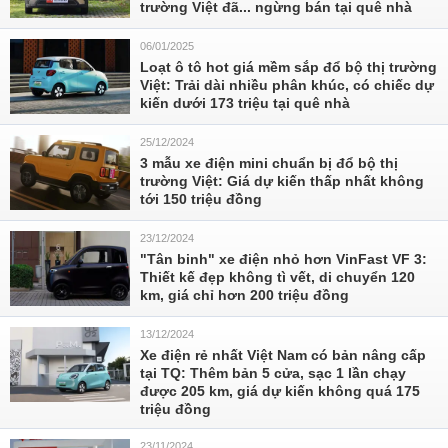
trường Việt đã... ngừng bán tại quê nhà
06/01/2025
Loạt ô tô hot giá mềm sắp đổ bộ thị trường
Việt: Trải dài nhiều phân khúc, có chiếc dự
kiến dưới 173 triệu tại quê nhà
25/12/2024
3 mẫu xe điện mini chuẩn bị đổ bộ thị
trường Việt: Giá dự kiến thấp nhất không
tới 150 triệu đồng
23/12/2024
"Tân binh" xe điện nhỏ hơn VinFast VF 3:
Thiết kế đẹp không tì vết, di chuyển 120
km, giá chỉ hơn 200 triệu đồng
13/12/2024
Xe điện rẻ nhất Việt Nam có bản nâng cấp
tại TQ: Thêm bản 5 cửa, sạc 1 lần chạy
được 205 km, giá dự kiến không quá 175
triệu đồng
23/11/2024