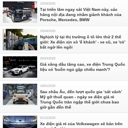
22/04/2026
Tại triển lãm ngay sát Việt Nam này, các
hãng nội địa đang nhắm giành khách của
Porsche, Mercedes, BMW
15/04/2026
Nghịch lý tại thị trường ô tô lớn thứ 2 thế
giới: Xe điện xịn xò 'ế khách' - xe cũ, xe 'cỏ'
bất ngờ lên ngôi
26/03/2026
Giá xăng dầu tăng cao, xe điện Trung Quốc
liệu có 'buồn ngủ gặp chiếu manh'?
18/01/2026
Sau châu Âu, đến lượt quốc gia ‘sát vách’
Mỹ gỡ thuế quan - ngày xe điện giá rẻ
Trung Quốc tràn ngập thế giới chưa bao
giờ gần đến thế
01/12/2025
Xe điện giá rẻ của Volkswagen sẽ bán trên