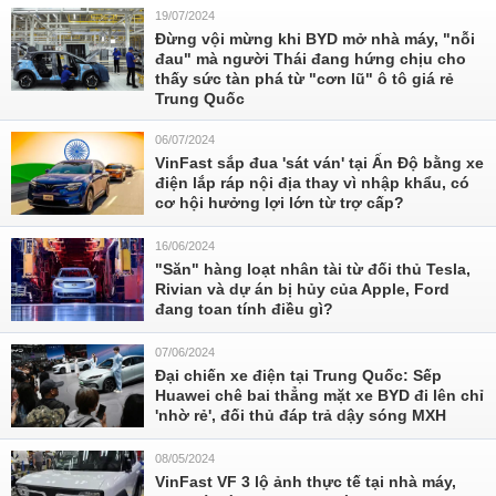
19/07/2024
Đừng vội mừng khi BYD mở nhà máy, "nỗi
đau" mà người Thái đang hứng chịu cho
thấy sức tàn phá từ "cơn lũ" ô tô giá rẻ
Trung Quốc
06/07/2024
VinFast sắp đua 'sát ván' tại Ấn Độ bằng xe
điện lắp ráp nội địa thay vì nhập khẩu, có
cơ hội hưởng lợi lớn từ trợ cấp?
16/06/2024
"Săn" hàng loạt nhân tài từ đối thủ Tesla,
Rivian và dự án bị hủy của Apple, Ford
đang toan tính điều gì?
07/06/2024
Đại chiến xe điện tại Trung Quốc: Sếp
Huawei chê bai thẳng mặt xe BYD đi lên chỉ
'nhờ rẻ', đối thủ đáp trả dậy sóng MXH
08/05/2024
VinFast VF 3 lộ ảnh thực tế tại nhà máy,