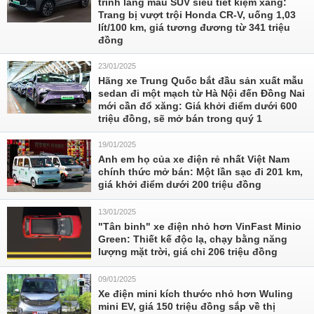
trình làng mẫu SUV siêu tiết kiệm xăng:
Trang bị vượt trội Honda CR-V, uống 1,03
lít/100 km, giá tương đương từ 341 triệu
đồng
23/01/2025
Hãng xe Trung Quốc bắt đầu sản xuất mẫu
sedan đi một mạch từ Hà Nội đến Đồng Nai
mới cần đổ xăng: Giá khởi điểm dưới 600
triệu đồng, sẽ mở bán trong quý 1
19/01/2025
Anh em họ của xe điện rẻ nhất Việt Nam
chính thức mở bán: Một lần sạc đi 201 km,
giá khởi điểm dưới 200 triệu đồng
13/01/2025
"Tân binh" xe điện nhỏ hơn VinFast Minio
Green: Thiết kế độc lạ, chạy bằng năng
lượng mặt trời, giá chỉ 206 triệu đồng
09/01/2025
Xe điện mini kích thước nhỏ hơn Wuling
mini EV, giá 150 triệu đồng sắp về thị