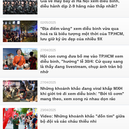
Giá vé máy bay đi Hà Nội xem diễu binh,
diễu hành dịp 2-9 hãng nào thấp nhất?
02/05/2025
"Địa điểm vàng" xem diễu binh vừa qua
hoá ra là biểu tượng một thời của TP.HCM,
lưu giữ ký ức đẹp của nhiều 9X
27/04/2025
Hội con cưng đưa bố mẹ vào TP.HCM xem
diễu binh, "hưởng" lễ 30/4: Cứ quay sang
là thấy đang livestream, chụp ảnh tràn bộ
nhớ
27/04/2025
Những khoảnh khắc đang viral khắp MXH
khi giới trẻ đi xem diễu binh: "Bới tô cơm"
mang theo, xem xong rủ nhau dọn rác
23/04/2025
Video: Những khoảnh khắc "đốn tim" giữa
bộ đội và các cháu thiếu nhi