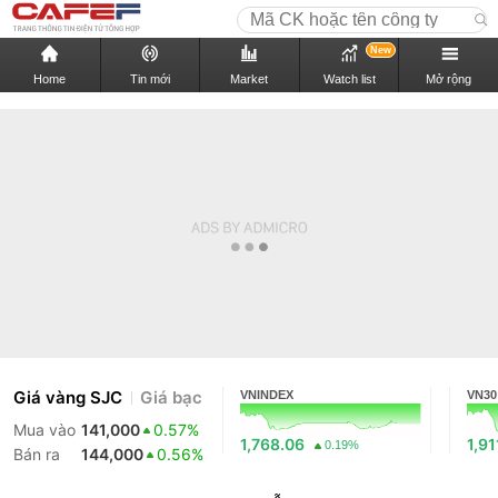
New
Home
Tin mới
Market
Watch list
Mở rộng
Giá vàng SJC
Giá bạc
VNINDEX
VN30
Mua vào
141,000
0.57%
1,768.06
1,91
0.19%
Bán ra
144,000
0.56%