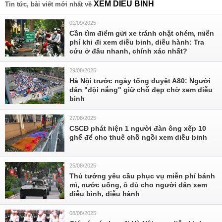
XEM DIỄU BINH
Tin tức, bài viết mới nhất về
01/09/2025
Cần tìm điểm gửi xe tránh chặt chém, miễn
phí khi đi xem diễu binh, diễu hành: Tra
cứu ở đâu nhanh, chính xác nhất?
29/08/2025
Hà Nội trước ngày tổng duyệt A80: Người
dân "đội nắng" giữ chỗ đẹp chờ xem diễu
binh
27/08/2025
CSCĐ phát hiện 1 người đàn ông xếp 10
ghế để cho thuê chỗ ngồi xem diễu binh
25/08/2025
Thủ tướng yêu cầu phục vụ miễn phí bánh
mì, nước uống, ô dù cho người dân xem
diễu binh, diễu hành
08/08/2025