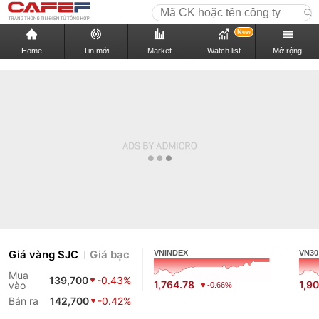
New
Home
Tin mới
Market
Watch list
Mở rộng
Giá vàng SJC
Giá bạc
VNINDEX
VN30
Mua
139,700
-0.43%
1,764.78
1,9
vào
-0.66%
Bán ra
142,700
-0.42%