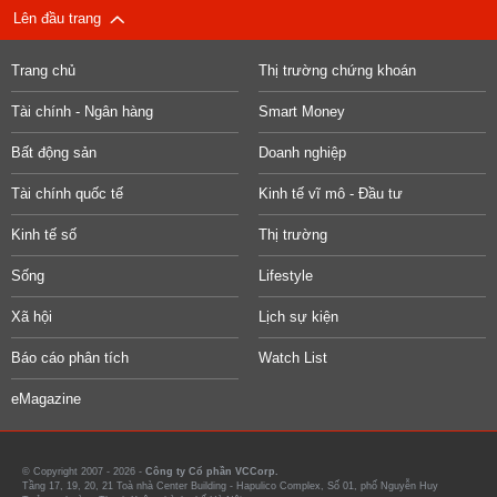
Lên đầu trang
Trang chủ
Thị trường chứng khoán
Tài chính - Ngân hàng
Smart Money
Bất động sản
Doanh nghiệp
Tài chính quốc tế
Kinh tế vĩ mô - Đầu tư
Kinh tế số
Thị trường
Sống
Lifestyle
Xã hội
Lịch sự kiện
Báo cáo phân tích
Watch List
eMagazine
© Copyright 2007 - 2026 -
Công ty Cổ phần VCCorp.
Tầng 17, 19, 20, 21 Toà nhà Center Building - Hapulico Complex, Số 01, phố Nguyễn Huy