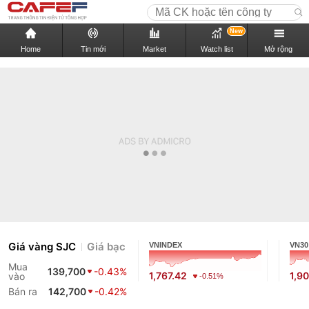
New
Home
Tin mới
Market
Watch list
Mở rộng
Giá vàng SJC
Giá bạc
VNINDEX
VN30
Mua
139,700
-0.43%
1,767.42
1,9
vào
-0.51%
Bán ra
142,700
-0.42%