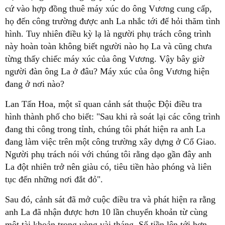
cứ vào hợp đồng thuê máy xúc do ông Vương cung cấp,
họ đến công trường được anh La nhắc tới để hỏi thăm tình
hình. Tuy nhiên điều kỳ lạ là người phụ trách công trình
này hoàn toàn không biết người nào họ La và cũng chưa
từng thấy chiếc máy xúc của ông Vương. Vậy bây giờ
người đàn ông La ở đâu? Máy xúc của ông Vương hiện
đang ở nơi nào?
Lan Tấn Hoa, một sĩ quan cảnh sát thuộc Đội điều tra
hình thành phố cho biết: "Sau khi rà soát lại các công trình
đang thi công trong tỉnh, chúng tôi phát hiện ra anh La
đang làm việc trên một công trường xây dựng ở Cổ Giao.
Người phụ trách nói với chúng tôi rằng dạo gần đây anh
La đột nhiên trở nên giàu có, tiêu tiền hào phóng và liên
tục đến những nơi đắt đỏ".
Sau đó, cảnh sát đã mở cuộc điều tra và phát hiện ra rằng
anh La đã nhận được hơn 10 lần chuyển khoản từ cùng
một tài khoản trong vòng vài tháng. Số tiền lên tới hơn