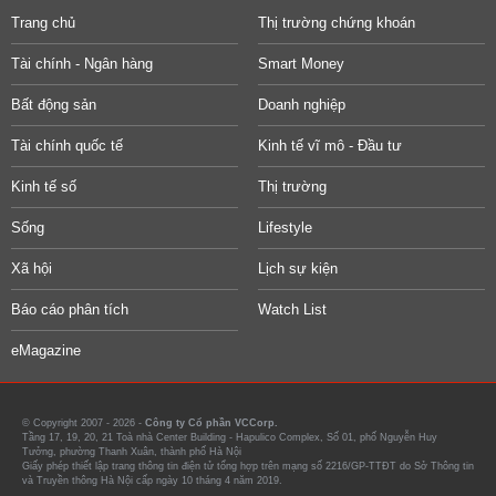
Trang chủ
Thị trường chứng khoán
Tài chính - Ngân hàng
Smart Money
Bất động sản
Doanh nghiệp
Tài chính quốc tế
Kinh tế vĩ mô - Đầu tư
Kinh tế số
Thị trường
Sống
Lifestyle
Xã hội
Lịch sự kiện
Báo cáo phân tích
Watch List
eMagazine
© Copyright 2007 - 2026 -
Công ty Cổ phần VCCorp.
Tầng 17, 19, 20, 21 Toà nhà Center Building - Hapulico Complex, Số 01, phố Nguyễn Huy
Tưởng, phường Thanh Xuân, thành phố Hà Nội
Giấy phép thiết lập trang thông tin điện tử tổng hợp trên mạng số 2216/GP-TTĐT do Sở Thông tin
và Truyền thông Hà Nội cấp ngày 10 tháng 4 năm 2019.