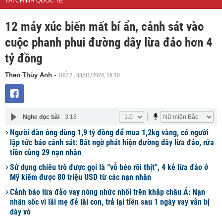
TÀI CHÍNH QUỐC TẾ
12 máy xúc biến mất bí ẩn, cảnh sát vào
cuộc phanh phui đường dây lừa đảo hơn 4
tỷ đồng
THỨ 2 , 08/01/2024, 16:10
Theo Thùy Anh
-
Nghe đọc bài
3:18
Người đàn ông dùng 1,9 tỷ đồng để mua 1,2kg vàng, có người
lập tức báo cảnh sát: Bất ngờ phát hiện đường dây lừa đảo, rửa
tiền cùng 29 nạn nhân
Sử dụng chiêu trò được gọi là “vỗ béo rồi thịt”, 4 kẻ lừa đảo ở
Mỹ kiếm được 80 triệu USD từ các nạn nhân
Cảnh báo lừa đảo vay nóng nhức nhối trên khắp châu Á: Nạn
nhân sốc vì lãi mẹ đẻ lãi con, trả lại tiền sau 1 ngày vay vẫn bị
dày vò