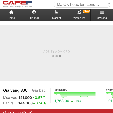
New
Home
Tin mới
Market
Watch list
Mở rộng
Giá vàng SJC
Giá bạc
VNINDEX
VN30
Mua vào
141,000
0.57%
1,768.06
1,91
0.19%
Bán ra
144,000
0.56%