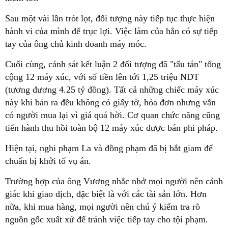
Sau một vài lần trót lọt, đối tượng này tiếp tục thực hiện
hành vi của mình để trục lợi. Việc làm của hắn có sự tiếp
tay của ông chủ kinh doanh máy móc.
Cuối cùng, cảnh sát kết luận 2 đối tượng đã "tẩu tán" tổng
cộng 12 máy xúc, với số tiền lên tới 1,25 triệu NDT
(tương đương 4.25 tỷ đồng). Tất cả những chiếc máy xúc
này khi bán ra đều không có giấy tờ, hóa đơn nhưng vẫn
có người mua lại vì giá quá hời. Cơ quan chức năng cũng
tiến hành thu hồi toàn bộ 12 máy xúc được bán phi pháp.
Hiện tại, nghi phạm La và đồng phạm đã bị bắt giam để
chuẩn bị khởi tố vụ án.
Trường hợp của ông Vương nhắc nhở mọi người nên cảnh
giác khi giao dịch, đặc biệt là với các tài sản lớn. Hơn
nữa, khi mua hàng, mọi người nên chú ý kiếm tra rõ
nguồn gốc xuất xứ để tránh việc tiếp tay cho tội phạm.