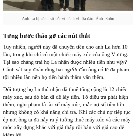
Anh La bị cảnh sát bắt vì hành vi lừa đảo. Ảnh: Sohu
Từng bước tháo gỡ các nút thắt
Tuy nhiên, người này đã chuyển tiền cho anh La hơn 10
lần, trong khi chỉ có một chiếc máy xúc của ông Vương.
Tại sao chàng trai họ La nhận được nhiều tiền như vậy?
Cảnh sát suy đoán rằng hai người đàn ông có lẽ đã phạm
tội nhiều lần nên họ tiến hành thẩm vấn thêm.
Đối tượng họ La thú nhận đã thuê tổng cộng là 12 chiếc
máy xúc, sau đó bán đi để lấy tiền. Tổ điều tra phát hiện
thêm, nghi phạm là tài xế máy xúc, mắc nợ số tiền lớn
nhưng không có khả năng chi trả. Khi các chủ nợ tiếp tục
ép nợ, ông ta đã nảy ra ý tưởng thuê máy xúc và các máy
móc xây dựng khác với giá thấp rồi bán với giá cao để
kiếm lời.