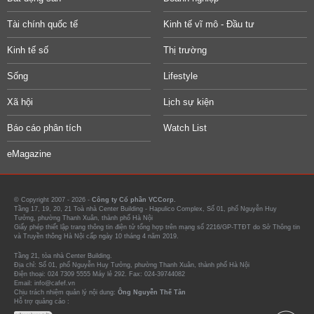
Tài chính quốc tế
Kinh tế vĩ mô - Đầu tư
Kinh tế số
Thị trường
Sống
Lifestyle
Xã hội
Lịch sự kiện
Báo cáo phân tích
Watch List
eMagazine
© Copyright 2007 - 2026 -
Công ty Cổ phần VCCorp.
Tầng 17, 19, 20, 21 Toà nhà Center Building - Hapulico Complex, Số 01, phố Nguyễn Huy
Tưởng, phường Thanh Xuân, thành phố Hà Nội
Giấy phép thiết lập trang thông tin điện tử tổng hợp trên mạng số 2216/GP-TTĐT do Sở Thông tin
và Truyền thông Hà Nội cấp ngày 10 tháng 4 năm 2019.
Tầng 21, tòa nhà Center Building.
Địa chỉ: Số 01, phố Nguyễn Huy Tưởng, phường Thanh Xuân, thành phố Hà Nội
Điện thoại: 024 7309 5555 Máy lẻ 292. Fax: 024-39744082
Email: info@cafef.vn
Chịu trách nhiệm quản lý nội dung:
Ông Nguyễn Thế Tân
Hỗ trợ quảng cáo :