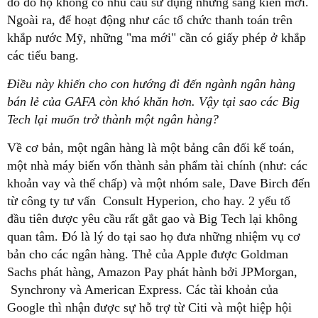
do đó họ không có nhu cầu sử dụng những sáng kiến mới.
Ngoài ra, để hoạt động như các tổ chức thanh toán trên
khắp nước Mỹ, những "ma mới" cần có giấy phép ở khắp
các tiểu bang.
Điều này khiến cho con hướng đi đến ngành ngân hàng
bán lẻ của GAFA còn khó khăn hơn. Vậy tại sao các Big
Tech lại muốn trở thành một ngân hàng?
Về cơ bản, một ngân hàng là một bảng cân đối kế toán,
một nhà máy biến vốn thành sản phẩm tài chính (như: các
khoản vay và thế chấp) và một nhóm sale, Dave Birch đến
từ công ty tư vấn Consult Hyperion, cho hay. 2 yếu tố
đầu tiên được yêu cầu rất gắt gao và Big Tech lại không
quan tâm. Đó là lý do tại sao họ đưa những nhiệm vụ cơ
bản cho các ngân hàng. Thẻ của Apple được Goldman
Sachs phát hàng, Amazon Pay phát hành bởi JPMorgan,
Synchrony và American Express. Các tài khoản của
Google thì nhận được sự hỗ trợ từ Citi và một hiệp hội