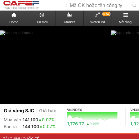
New
Home
Tin mới
Market
Watch list
Mở rộng
Giá vàng SJC
Giá bạc
VNINDEX
VN30
Mua vào
141,100
0.07%
1,776.77
1,92
0.49%
Bán ra
144,100
0.07%