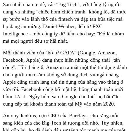
Sau nhiều năm e dè, các "Big Tech", với hàng tỷ người
dùng và những "chiếc hòm chiến tranh" khổng lồ, đã thực
sự bước vào lãnh thổ của fintech và đập tan bữa tiệc mà
họ đang ăn mừng. Daniel Webber, đến từ FXC
Intelligence - một công ty dữ liệu, cho hay: "Đó là nhóm
mà mọi người đều sợ hãi nhất."
Mỗi thành viên của "bộ tứ GAFA" (Google, Amazon,
Facebook, Apple) đang thực hiện những động thái "tấn
công". Hồi tháng 6, Amazon ra mắt một thẻ tín dụng dành
cho người mua sắm không sử dụng dịch vụ ngân hàng.
Apple cũng trình làng thẻ tín dụng của hãng vào tháng 8
vừa rồi. Facebook công bố một hệ thống thanh toán mới
hôm 12/11. Ngày hôm sau, Google cho biết họ bắt đầu
cung cấp tài khoản thanh toán tại Mỹ vào năm 2020.
Antony Jenkins, cựu CEO của Barclays, cho rằng mỗi
sáng kiến của các Big Tech là tương đối nhỏ. Tuy nhiên,
khi gộp lại, họ đã đánh dấu sự tăng tốc mạnh mẽ của một