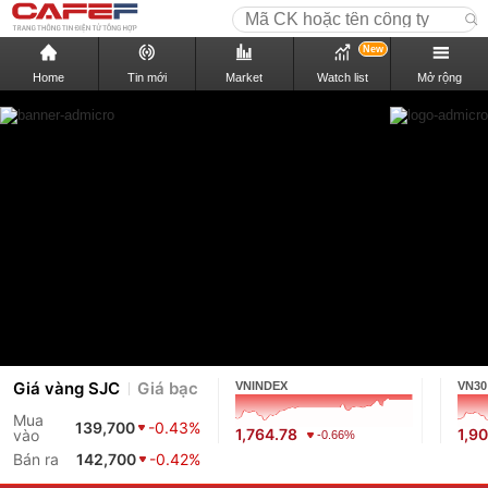
New
Home
Tin mới
Market
Watch list
Mở rộng
Giá vàng SJC
Giá bạc
VNINDEX
VN30
Mua
139,700
-0.43%
1,764.78
1,9
vào
-0.66%
Bán ra
142,700
-0.42%