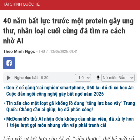
TÀI CHÍNH QUỐC TẾ
40 năm bất lực trước một protein gây ung
thư, nhân loại cuối cùng đã tìm ra cách
nhờ AI
THỨ 7 , 13/06/2026, 09:41
Theo Minh Ngọc
-
Nghe đọc bài
8:30
Gen Z cố gắng 'cai nghiện' smartphone, U60 lại đổ đi xô học AI:
Cuộc đảo ngôi công nghệ gây bất ngờ năm 2026
Tin xấu cho một loạt gã khổng lồ đang "tổng lực bao vây" Trung
Quốc: Chẳng cần ai giúp, họ đã phản công!
McDonald's thử AI nhận đơn không cần nhân viên, đã xử lý hơn
1 triệu lượt gọi món nhưng vẫn vấp phải tranh cãi
Liệu với sự kết hợp của AI và “siêu thuốc” thế hệ mới có