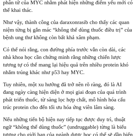
phân tử của MYC nhằm phát hiện những điểm yếu mới có
thể khai thác.
Như vậy, thành công của daraxonrasib cho thấy các quan
niệm từng bị gắn mác “không thể dùng thuốc điều trị” của
bệnh ung thư không còn bất khả xâm phạm.
Có thể nói rằng, con đường phía trước vẫn còn dài, các
nhà khoa học cần chứng minh rằng những chiến lược
tương tự có thể mang lại hiệu quả trên nhiều protein khó
nhắm trúng khác như p53 hay MYC.
Tuy nhiên, một xu hướng đã trở nên rõ ràng, đó là AI
đang ngày càng hiện diện ở mọi giai đoạn của quá trình
phát triển thuốc, từ sàng lọc hợp chất, mô hình hóa cấu
trúc protein cho đến tối ưu hóa ứng viên lâm sàng.
Nếu những tiến bộ hiện nay tiếp tục được duy trì, thuật
ngữ “không thể dùng thuốc” (undruggable) từng là biểu
tượng cho giới hạn của ngành dược học có thể sẽ dần biến