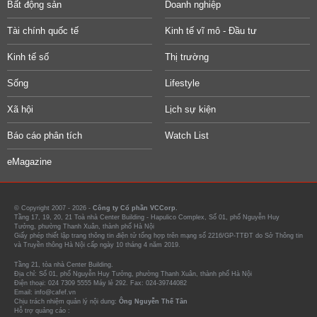
Bất động sản
Doanh nghiệp
Tài chính quốc tế
Kinh tế vĩ mô - Đầu tư
Kinh tế số
Thị trường
Sống
Lifestyle
Xã hội
Lịch sự kiện
Báo cáo phân tích
Watch List
eMagazine
© Copyright 2007 - 2026 -
Công ty Cổ phần VCCorp.
Tầng 17, 19, 20, 21 Toà nhà Center Building - Hapulico Complex, Số 01, phố Nguyễn Huy
Tưởng, phường Thanh Xuân, thành phố Hà Nội
Giấy phép thiết lập trang thông tin điện tử tổng hợp trên mạng số 2216/GP-TTĐT do Sở Thông tin
và Truyền thông Hà Nội cấp ngày 10 tháng 4 năm 2019.
Tầng 21, tòa nhà Center Building.
Địa chỉ: Số 01, phố Nguyễn Huy Tưởng, phường Thanh Xuân, thành phố Hà Nội
Điện thoại: 024 7309 5555 Máy lẻ 292. Fax: 024-39744082
Email: info@cafef.vn
Chịu trách nhiệm quản lý nội dung:
Ông Nguyễn Thế Tân
Hỗ trợ quảng cáo :