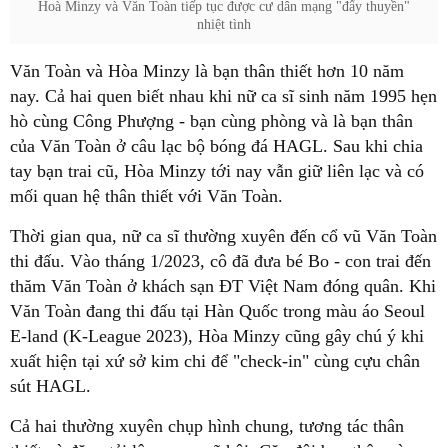
Hoà Minzy và Văn Toàn tiếp tục được cư dân mạng "đẩy thuyền"
nhiệt tình
Văn Toàn và Hòa Minzy là bạn thân thiết hơn 10 năm
nay. Cả hai quen biết nhau khi nữ ca sĩ sinh năm 1995 hẹn
hò cùng Công Phượng - bạn cùng phòng và là bạn thân
của Văn Toàn ở câu lạc bộ bóng đá HAGL. Sau khi chia
tay bạn trai cũ, Hòa Minzy tới nay vẫn giữ liên lạc và có
mối quan hệ thân thiết với Văn Toàn.
Thời gian qua, nữ ca sĩ thường xuyên đến cổ vũ Văn Toàn
thi đấu. Vào tháng 1/2023, cô đã đưa bé Bo - con trai đến
thăm Văn Toàn ở khách sạn ĐT Việt Nam đóng quân. Khi
Văn Toàn đang thi đấu tại Hàn Quốc trong màu áo Seoul
E-land (K-League 2023), Hòa Minzy cũng gây chú ý khi
xuất hiện tại xứ sở kim chi để "check-in" cùng cựu chân
sút HAGL.
Cả hai thường xuyên chụp hình chung, tương tác thân