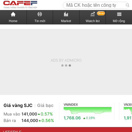
New
Home
Tin mới
Market
Watch list
Mở rộng
Giá vàng SJC
Giá bạc
VNINDEX
VN30
Mua vào
141,000
0.57%
1,768.06
1,91
0.19%
Bán ra
144,000
0.56%