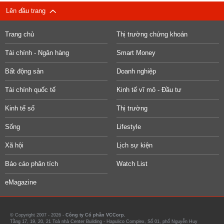
Lên đầu trang
Trang chủ
Thị trường chứng khoán
Tài chính - Ngân hàng
Smart Money
Bất động sản
Doanh nghiệp
Tài chính quốc tế
Kinh tế vĩ mô - Đầu tư
Kinh tế số
Thị trường
Sống
Lifestyle
Xã hội
Lịch sự kiện
Báo cáo phân tích
Watch List
eMagazine
© Copyright 2007 - 2026 -
Công ty Cổ phần VCCorp.
Tầng 17, 19, 20, 21 Toà nhà Center Building - Hapulico Complex, Số 01, phố Nguyễn Huy