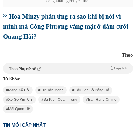
công khai người yêu mới
Hoà Minzy phản ứng ra sao khi bị nói vì
mình mà Công Phượng vắng mặt ở đám cưới
Quang Hải?
Theo
Copy link
Theo
Phụ nữ số
Từ Khóa:
Mạng Xã Hội
Cư Dân Mạng
Câu Lạc Bộ Bóng Đá
Xứ Sở Kim Chi
Sự Kiện Quan Trọng
Bán Hàng Online
Mối Quan Hệ
TIN MỚI CẬP NHẬT