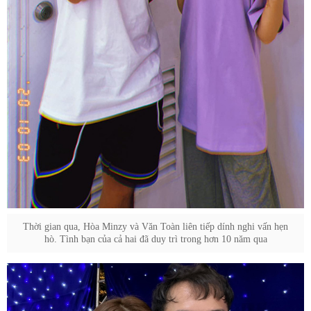
Thời gian qua, Hòa Minzy và Văn Toàn liên tiếp dính nghi vấn hẹn
hò. Tình bạn của cả hai đã duy trì trong hơn 10 năm qua