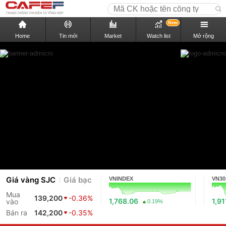
New
Home
Tin mới
Market
Watch list
Mở rộng
Giá vàng SJC
Giá bạc
VNINDEX
VN30
Mua
139,200
-0.36%
1,768.06
1,91
vào
0.19%
Bán ra
142,200
-0.35%