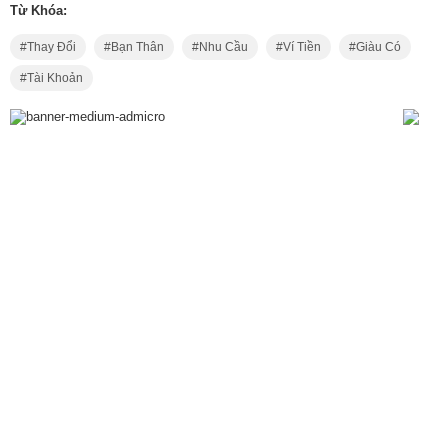
Từ Khóa:
Thay Đổi
Bạn Thân
Nhu Cầu
Ví Tiền
Giàu Có
Tài Khoản