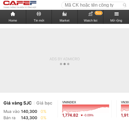
New
Home
Tin mới
Market
Watch list
Mở rộng
Giá vàng SJC
Giá bạc
VNINDEX
VN30
Mua vào
140,300
0%
1,774.82
1,9
-0.09%
Bán ra
143,300
0%