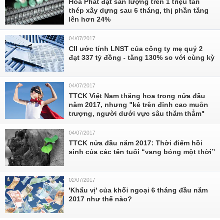
Hòa Phát đạt sản lượng trên 1 triệu tấn
thép xây dựng sau 6 tháng, thị phần tăng
lên hơn 24%
04/07/2017
CII ước tính LNST của công ty mẹ quý 2
đạt 337 tỷ đồng - tăng 130% so với cùng kỳ
04/07/2017
TTCK Việt Nam thăng hoa trong nửa đầu
năm 2017, nhưng "kẻ trên đỉnh cao muôn
trượng, người dưới vực sâu thăm thẳm"
04/07/2017
TTCK nửa đầu năm 2017: Thời điểm hồi
sinh của các tên tuổi “vang bóng một thời”
02/07/2017
'Khẩu vị' của khối ngoại 6 tháng đầu năm
2017 như thế nào?