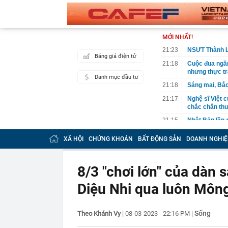
MỚI NHẤT!
21:23
NSƯT Thành Lộ
Bảng giá điện tử
21:18
Cuộc đua ngầm
nhưng thực t
Danh mục đầu tư
21:18
Sáng mai, Bắc
21:17
Nghệ sĩ Việt 
chắc chắn thu
21:15
Nhật Bản lần 
21:09
Vết nứt trên 
XÃ HỘI
CHỨNG KHOÁN
BẤT ĐỘNG SẢN
DOANH NGHIỆ
năm tiết lộ đi
21:08
Một doanh ngh
suốt 15 năm 
8/3 "chơi lớn" của dàn s
21:04
Vì sao nhiều 
Diệu Nhi qua luôn Môn
đây mới là x
20:54
Nhiều ngày trư
15,5 triệu đồn
Sống
Theo Khánh Vy
|
08-03-2023 - 22:16 PM
|
20:52
Nơi “đại kỵ” k