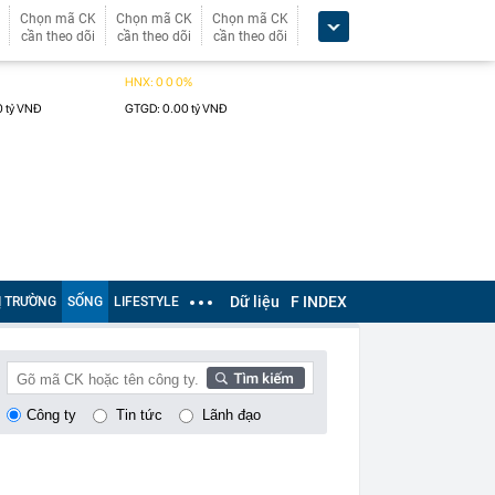
Chọn mã CK
Chọn mã CK
Chọn mã CK
cần theo dõi
cần theo dõi
cần theo dõi
Dữ liệu
F INDEX
Ị TRƯỜNG
SỐNG
LIFESTYLE
Công ty
Tin tức
Lãnh đạo