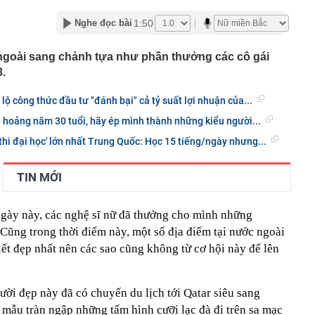
h công ty từng 'nổ' chi 100 tỷ USD làm đường sắt cao tốc
1:50
Nghe đọc bài
đáng mua trong tầm giá 500 triệu đồng
goài sang chảnh tựa như phần thưởng các cô gái
 về chiến dịch 40 ngày tấn công sâu vào lãnh thổ Nga
.
n cần chi hàng năm nếu muốn vào học cùng trường con
i - Phan Hiển: Xem con số "toát mồ hôi"
 lộ công thức đầu tư "đánh bại" cả tỷ suất lợi nhuận của...
hoice Awards 2026: Mở rộng vinh danh cả con người,
đẩy ngành xe Việt Nam
 hoảng năm 30 tuổi, hãy ép mình thành những kiểu người...
máy Honda tháng 8/2026 mới nhất
thi đại học' lớn nhất Trung Quốc: Học 15 tiếng/ngày nhưng...
 bắt tạm giam Nguyễn Minh Hiền SN 1992 liên quan hơn 1
TIN MỚI
 gương mặt đẹp nhất giới giải trí Trung Quốc
ễn Dương Kiều Vy lĩnh án
ngày này, các nghệ sĩ nữ đã thưởng cho mình những
 Max đang có giá thấp nhất từ trước đến nay
Cũng trong thời điểm này, một số địa điểm tại nước ngoài
ết đẹp nhất nên các sao cũng không từ cơ hội này để lên
ời đẹp này đã có chuyến du lịch tới Qatar siêu sang
 mẫu tràn ngập những tấm hình cưỡi lạc đà đi trên sa mạc