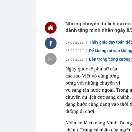
20:50
Vì sao chủ tịc
bị bắt?
20:41
Top xe sedan 
Những chuyến du lịch nước n
20:40
Ukraine hé lộ
dành tặng mình nhân ngày 8/3
20:40
Đây là số tiề
trai Khánh Th
Thầy giáo dạy toán tiết
07-03-2023
20:39
Công bố Car C
sự kiện thúc 
Để không rơi vào khủng
06-03-2023
20:32
Bảng giá xe 
Bên trong 'công xưởng 
03-03-2023
20:31
Thi hành lệnh
Ngày quốc tế phụ nữ của
tỷ đồng
các sao Việt vô cùng tưng
20:31
Ba mỹ nhân có
bừng với những chuyến vi
20:25
TikToker Nguy
vu sang tận nước ngoài. Trong 
20:24
iPhone 17 Pro
chuyến du lịch cực sang chảnh. 
đang bước cũng đang vào thời ti
đường đi chơi.
Mở màn là cô nàng Minh Tú, ngư
chảnh. Trang cá nhân của người