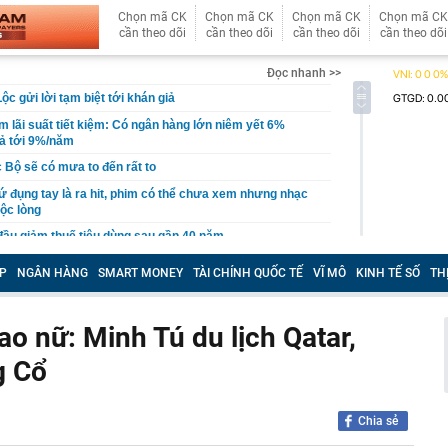
Chọn mã CK
Chọn mã CK
Chọn mã CK
Chọn mã CK
cần theo dõi
cần theo dõi
cần theo dõi
cần theo dõi
Đọc nhanh >>
c gửi lời tạm biệt tới khán giả
 lãi suất tiết kiệm: Có ngân hàng lớn niêm yết 6%
rả tới 9%/năm
 Bộ sẽ có mưa to đến rất to
cứ đụng tay là ra hit, phim có thể chưa xem nhưng nhạc
ộc lòng
đầu giảm thuế tiêu dùng sau gần 40 năm
tường: Khi nào "xem nhẹ", khi nào cần gọi kỹ sư - Thợ lâu
P
NGÂN HÀNG
SMART MONEY
TÀI CHÍNH QUỐC TẾ
VĨ MÔ
KINH TẾ SỐ
TH
ều gia chủ nên để ý
iệp sắp trả cổ tức 3.000 đồng/cp, duy trì “mưa tiền mặt”
qua
ao nữ: Minh Tú du lịch Qatar,
gia đình không còn đặt bồn rửa trong phòng tắm? Hóa ra
g Cổ
u hướng đang được ưa chuộng
ớc, kịp thời xử lý 1 đối tượng tại sân bay Nội Bài, phạt
g
Chia sẻ
hi đặt WiFi, nhiều người để sai chỗ mà không biết