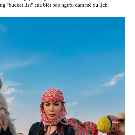
ũng "bucket list" của biết bao người đam mê du lịch.