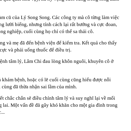
làm cũ của Lý Song Song. Các công ty mà cô từng làm việc
 lười biếng, nhưng tính cách lại rất bướng và cực đoan,
ng nghiệp, cuối cùng họ chỉ có thể sa thải cô.
ng và mẹ đã đến bệnh viện để kiểm tra. Kết quả cho thấy
cực và phải uống thuốc để điều trị.
bệnh tâm lý, Lâm Chi đau lòng khôn nguôi, khuyên cô ở
ả khám bệnh, hoặc có lẽ cuối cùng cũng hiểu được nỗi
 cùng đã thừa nhận sai lầm của mình.
ết chắc chắn sẽ điều chỉnh tâm lý và suy nghĩ lại về mối
g lai. Một vấn đề đã gây khó khăn cho một gia đình trong
...