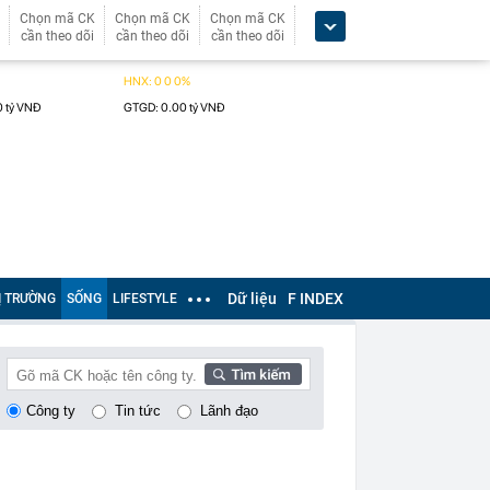
Chọn mã CK
Chọn mã CK
Chọn mã CK
cần theo dõi
cần theo dõi
cần theo dõi
Dữ liệu
F INDEX
Ị TRƯỜNG
SỐNG
LIFESTYLE
Công ty
Tin tức
Lãnh đạo