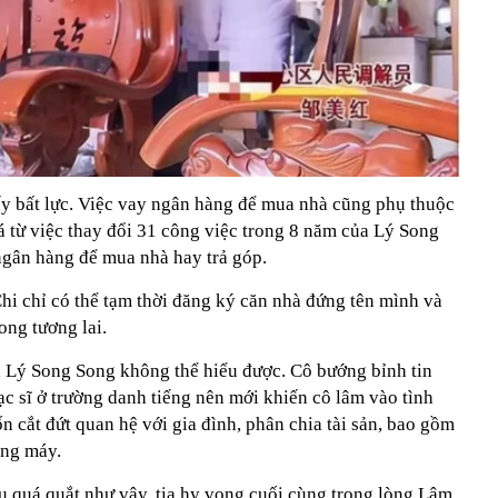
y bất lực. Việc vay ngân hàng để mua nhà cũng phụ thuộc
iá từ việc thay đổi 31 công việc trong 8 năm của Lý Song
ngân hàng để mua nhà hay trả góp.
hi chỉ có thể tạm thời đăng ký căn nhà đứng tên mình và
ong tương lai.
, Lý Song Song không thể hiểu được. Cô bướng bỉnh tin
c sĩ ở trường danh tiếng nên mới khiến cô lâm vào tình
 cắt đứt quan hệ với gia đình, phân chia tài sản, bao gồm
ang máy.
u quá quắt như vậy, tia hy vọng cuối cùng trong lòng Lâm