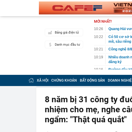
MỚI NHẤT!
10:26
Quang Hải vượ
Bảng giá điện tử
10:22
Có 50 cơ sở 
mít, sầu riêng
Danh mục đầu tư
10:21
Công nghệ 8/8
10:19
Nhiều doanh n
đăng ký
10:16
Đường dây kha
10:12
Việt Nam có l
XÃ HỘI
CHỨNG KHOÁN
BẤT ĐỘNG SẢN
DOANH NGHIỆ
quyết từ chối,
10:10
Dồn lực, quyế
tháng cuối n
8 năm bị 31 công ty đuổ
10:05
Thay sàn bếp 
nhiệm cho mẹ, nghe câ
'khủng': Tuổi
10:05
Mức phạt lên 
ngẩm: "Thật quá quắt"
có hành vi sa
10:02
Bắt trend "mi
với nhan sắc 