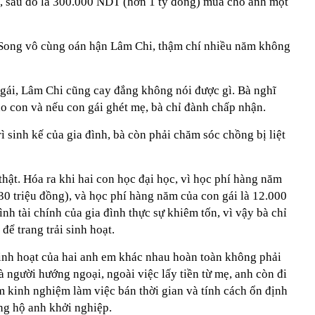
p, sau đó là 300.000 NDT (hơn 1 tỷ đồng) mua cho anh một
 Song vô cùng oán hận Lâm Chi, thậm chí nhiều năm không
 gái, Lâm Chi cũng cay đắng không nói được gì. Bà nghĩ
o con và nếu con gái ghét mẹ, bà chỉ đành chấp nhận.
ì sinh kế của gia đình, bà còn phải chăm sóc chồng bị liệt
hật. Hóa ra khi hai con học đại học, vì học phí hàng năm
30 triệu đồng), và học phí hàng năm của con gái là 12.000
nh tài chính của gia đình thực sự khiêm tốn, vì vậy bà chỉ
ể trang trải sinh hoạt.
sinh hoạt của hai anh em khác nhau hoàn toàn không phải
à người hướng ngoại, ngoài việc lấy tiền từ mẹ, anh còn đi
m kinh nghiệm làm việc bán thời gian và tính cách ổn định
ng hộ anh khởi nghiệp.