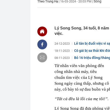
Sống
Theo Trung Hạ
|
16-03-2024 - 20:03 PM
|
10:00
Bé trai 1 tuổi
09:59
Bên trong khu
Georgina: Giá
cực
09:53
Mỹ vừa có độn
Lý Song Song, 34 tuổi, 8 năm k
thông lệ hàng
việc.
09:52
Ra lệnh bắt k
Lễ tân bị đuổi việc vì s
24-12-2023
09:50
Kho bạc theo d
Cô gái bị sa thải khi đò
09:50
Chủ đầu tư chư
18-11-2023
09:48
Vì sao nhiều g
Bỏ 16 triệu đồng/tháng
08-11-2023
Mỗi lần kéo g
tuổi...
Từ nhân viên văn phòng đến
09:48
Diễn viên Việt
công nhân nhà máy, tiêu
giờ được đề c
chuẩn tìm việc của Lý Song
09:47
Tiến sĩ Việt 
AI", từng là m
Song ngày càng thấp, nhưng cô 
09:46
Công an thông
này, cô bày tỏ sự đau buồn và 
chuyển khoản
“Tất cả đều là lỗi của mẹ tôi!”.
Lý Song Song đã đưa phóng viên