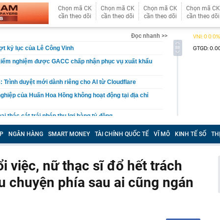
Chọn mã CK
Chọn mã CK
Chọn mã CK
Chọn mã CK
cần theo dõi
cần theo dõi
cần theo dõi
cần theo dõi
Đọc nhanh >>
t kỷ lục của Lê Công Vinh
kiểm nghiệm được GACC chấp nhận phục vụ xuất khẩu
: Trình duyệt mới dành riêng cho AI từ Cloudflare
ghiệp của Huấn Hoa Hồng không hoạt động tại địa chỉ
i thác cát trái phép thu lợi hàng tỷ đồng
oại bánh khách trả tiền mua lẻ nhưng người bán cương
P
NGÂN HÀNG
SMART MONEY
TÀI CHÍNH QUỐC TẾ
VĨ MÔ
KINH TẾ SỐ
TH
 lý do nằm ngay trong cái tên
t tâm đóng điện 14 dự án khu vực phía nam trong 5
ăm
i việc, nữ thạc sĩ đổ hết trách
căn nhà, cặp vợ chồng bất ngờ đào trúng kho báu
u chuyện phía sau ai cũng ngán
 đời hơn 300 năm, được đấu giá gần 27 tỷ đồng
đến 200 triệu đồng nếu người dùng tài khoản ngân hàng
u
ền Tây sông nước", cô nàng Á Khôi khiến tất cả mê mẩn
trong trẻo