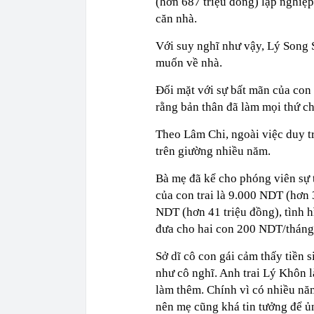
(hơn 687 triệu đồng) lập nghiệ
căn nhà.
Với suy nghĩ như vậy, Lý Song
muốn về nhà.
Đối mặt với sự bất mãn của con
rằng bản thân đã làm mọi thứ ch
Theo Lâm Chi, ngoài việc duy tr
trên giường nhiều năm.
Bà mẹ đã kể cho phóng viên sự t
của con trai là 9.000 NDT (hơn 
NDT (hơn 41 triệu đồng), tình hì
đưa cho hai con 200 NDT/tháng đ
Sở dĩ cô con gái cảm thấy tiền 
như cô nghĩ. Anh trai Lý Khôn l
làm thêm. Chính vì có nhiều nă
nên mẹ cũng khá tin tưởng để ủ