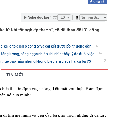
Chia sẻ
 làm vỡ hộp giấy, khách sạn đòi đền 3,3 triệu đồng
 nghỉ dưỡng sang trọng nơi tổ chức hôn lễ của Ronaldo -
4:22
Nghe đọc bài
 gần 40 triệu đồng/đêm, có quản gia riêng và hồ bơi vô
g thái không ngờ với nền kinh tế 23.000 tỷ USD, phá vỡ
ể từ khi tốt nghiệp thạc sĩ, cô đã thay đổi 31 công
 chục năm
hẩn cấp bảo mẫu Triệu Thị Tâm SN 1971
ạc ‘ké’ ô tô điện ở công ty và cái kết được bồi thường gần...
õi sát tiến độ giải ngân vốn đầu tư công
i tăng lương, càng ngạc nhiên khi nhìn thấy lý do đuổi việc...
a thực hiện nghĩa vụ tài chính, cư dân bị 'treo' sổ hồng
ia đình nhỏ vài giọt tinh dầu vào lõi cuộn giấy vệ sinh?
 thuê bảo mẫu nhưng không biết làm việc nhà, cụ bà 75
iấy mới thấy tác dụng
 từ chối Trấn Thành đóng phim khác ai ngờ nổi tiếng hơn,
TIN MỚI
ử đẹp nhất thế giới
vừa rời Google để mở startup: Được mệnh danh "quái kiệt
ột trong 35 nhà phát minh xuất sắc nhất thế giới
chưa thể ổn định cuộc sống. Đối mặt với thực tế ảm đạm
 báo khẩn đến người dùng VNeID thực hiện giao dịch
phẫn nộ của mình:
 sau
 đi tìm mẹ mình và yêu cầu bà giải thích những gì đã xảy