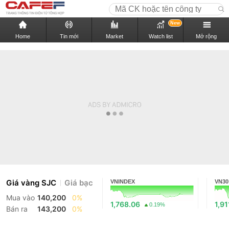
New
Home
Tin mới
Market
Watch list
Mở rộng
Giá vàng SJC
Giá bạc
VNINDEX
VN30
Mua vào
140,200
0%
1,768.06
1,91
0.19%
Bán ra
143,200
0%