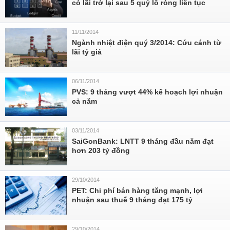
có lãi trở lại sau 5 quý lỗ ròng liên tục
11/11/2014
Ngành nhiệt điện quý 3/2014: Cứu cánh từ
lãi tỷ giá
06/11/2014
PVS: 9 tháng vượt 44% kế hoạch lợi nhuận
cả năm
03/11/2014
SaiGonBank: LNTT 9 tháng đầu năm đạt
hơn 203 tỷ đồng
29/10/2014
PET: Chi phí bán hàng tăng mạnh, lợi
nhuận sau thuế 9 tháng đạt 175 tỷ
29/10/2014