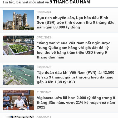
9 THÁNG ĐẦU NĂM
Tin tức, bài viết mới nhất về
03/10/2024
Rục rịch chuyển sàn, Lọc hóa dầu Bình
Sơn (BSR) ước tính doanh thu 9 tháng đầu
năm gần 89.000 tỷ đồng
07/11/2023
"Vàng xanh" của Việt Nam bất ngờ được
Trung Quốc gom hàng với giá đắt đỏ kỷ
lục, thu về hàng trăm triệu USD trong 9
tháng đầu năm
04/10/2023
Tập đoàn dầu khí Việt Nam (PVN) lãi 42.500
tỷ sau 9 tháng, giá trị thương hiệu đã tăng
gấp 3 lên 1,38 tỷ USD
11/10/2022
Viglacera ước lãi hơn 2.000 tỷ đồng trong 9
tháng đầu năm, vượt 21% kế hoạch cả năm
2022
04/10/2022