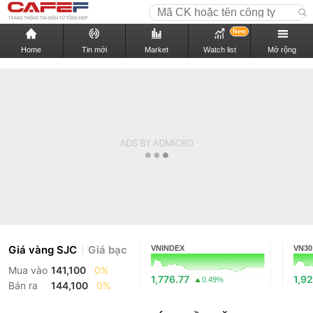
New
Home
Tin mới
Market
Watch list
Mở rộng
Giá vàng SJC
Giá bạc
VNINDEX
VN30
Mua vào
141,100
0%
1,776.77
1,92
0.49%
Bán ra
144,100
0%