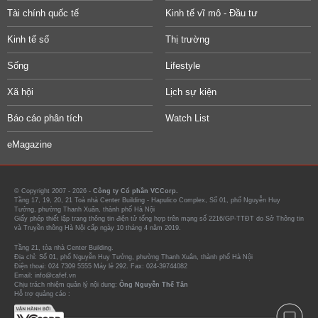
Tài chính quốc tế
Kinh tế vĩ mô - Đầu tư
Kinh tế số
Thị trường
Sống
Lifestyle
Xã hội
Lịch sự kiện
Báo cáo phân tích
Watch List
eMagazine
© Copyright 2007 - 2026 -
Công ty Cổ phần VCCorp.
Tầng 17, 19, 20, 21 Toà nhà Center Building - Hapulico Complex, Số 01, phố Nguyễn Huy
Tưởng, phường Thanh Xuân, thành phố Hà Nội
Giấy phép thiết lập trang thông tin điện tử tổng hợp trên mạng số 2216/GP-TTĐT do Sở Thông tin
và Truyền thông Hà Nội cấp ngày 10 tháng 4 năm 2019.
Tầng 21, tòa nhà Center Building.
Địa chỉ: Số 01, phố Nguyễn Huy Tưởng, phường Thanh Xuân, thành phố Hà Nội
Điện thoại: 024 7309 5555 Máy lẻ 292. Fax: 024-39744082
Email: info@cafef.vn
Chịu trách nhiệm quản lý nội dung:
Ông Nguyễn Thế Tân
Hỗ trợ quảng cáo :