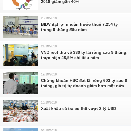
2018 giảm gần 40%
26/10/2018
BIDV đạt lợi nhuận trước thuế 7.254 tỷ
trong 9 tháng đầu năm
21/10/2018
VNDirect thu về 330 tỷ lãi ròng sau 9 tháng,
thực hiện 48,5% chỉ tiêu năm
19/10/2018
Chứng khoán HSC đạt lãi ròng 603 tỷ sau 9
tháng, giá trị tự doanh giảm hơn một nửa
15/10/2018
Xuất khẩu cá tra có thể vượt 2 tỷ USD
03/10/2018