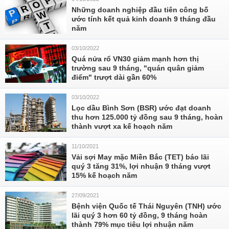
Những doanh nghiệp đầu tiên công bố
ước tính kết quả kinh doanh 9 tháng đầu
năm
03/10/2022
Quá nửa rổ VN30 giảm mạnh hơn thị
trường sau 9 tháng, "quán quân giảm
điểm" trượt dài gần 60%
03/10/2022
Lọc dầu Bình Sơn (BSR) ước đạt doanh
thu hơn 125.000 tỷ đồng sau 9 tháng, hoàn
thành vượt xa kế hoạch năm
11/10/2021
Vải sợi May mặc Miền Bắc (TET) báo lãi
quý 3 tăng 31%, lợi nhuận 9 tháng vượt
15% kế hoạch năm
27/09/2021
Bệnh viện Quốc tế Thái Nguyên (TNH) ước
lãi quý 3 hơn 60 tỷ đồng, 9 tháng hoàn
thành 79% mục tiêu lợi nhuận năm