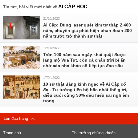
AI CẬP HỌC
Tin tức, bài viết mới nhất về
21/10/2023
Ai Cập: Dùng laser quét kim tự tháp 2.400
năm, chuyên gia phát hiện phán đoán 200
năm trước trở thành sự thật
12/11/2022
Tròn 100 năm sau ngày khai quật được
lăng mộ Vua Tut, còn cả chân trời bí ẩn
chờ các nhà khảo cổ tiếp tục đào sâu
17/04/2022
10 sự thật đáng kinh ngạc về Ai Cập cổ
đại: Tư tưởng tiến bộ bậc nhất thế giới,
điều cuối cùng 90% đều hiểu sai nghiêm
trọng
Lên đầu trang
Trang chủ
Thị trường chứng khoán