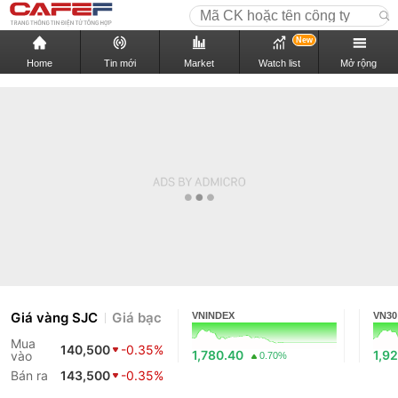
New
Home
Tin mới
Market
Watch list
Mở rộng
Giá vàng SJC
Giá bạc
VNINDEX
VN30
Mua
140,500
-0.35%
1,780.40
1,9
vào
0.70%
Bán ra
143,500
-0.35%