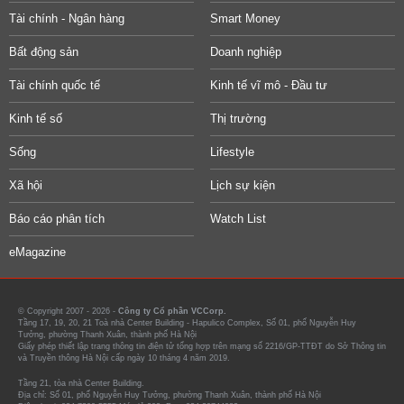
Tài chính - Ngân hàng
Smart Money
Bất động sản
Doanh nghiệp
Tài chính quốc tế
Kinh tế vĩ mô - Đầu tư
Kinh tế số
Thị trường
Sống
Lifestyle
Xã hội
Lịch sự kiện
Báo cáo phân tích
Watch List
eMagazine
© Copyright 2007 - 2026 -
Công ty Cổ phần VCCorp.
Tầng 17, 19, 20, 21 Toà nhà Center Building - Hapulico Complex, Số 01, phố Nguyễn Huy
Tưởng, phường Thanh Xuân, thành phố Hà Nội
Giấy phép thiết lập trang thông tin điện tử tổng hợp trên mạng số 2216/GP-TTĐT do Sở Thông tin
và Truyền thông Hà Nội cấp ngày 10 tháng 4 năm 2019.
Tầng 21, tòa nhà Center Building.
Địa chỉ: Số 01, phố Nguyễn Huy Tưởng, phường Thanh Xuân, thành phố Hà Nội