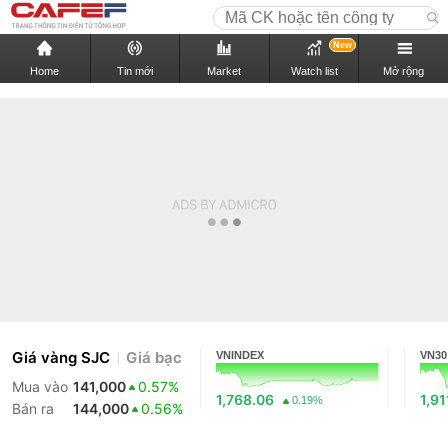
New
Home
Tin mới
Market
Watch list
Mở rộng
Giá vàng SJC
Giá bạc
VNINDEX
VN30
Mua vào
141,000
0.57%
1,768.06
1,91
0.19%
Bán ra
144,000
0.56%