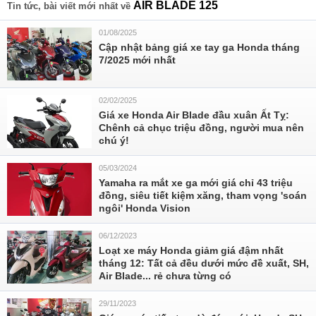
AIR BLADE 125
Tin tức, bài viết mới nhất về
01/08/2025
Cập nhật bảng giá xe tay ga Honda tháng
7/2025 mới nhất
02/02/2025
Giá xe Honda Air Blade đầu xuân Ất Tỵ:
Chênh cả chục triệu đồng, người mua nên
chú ý!
05/03/2024
Yamaha ra mắt xe ga mới giá chỉ 43 triệu
đồng, siêu tiết kiệm xăng, tham vọng 'soán
ngôi' Honda Vision
06/12/2023
Loạt xe máy Honda giảm giá đậm nhất
tháng 12: Tất cả đều dưới mức đề xuất, SH,
Air Blade... rẻ chưa từng có
29/11/2023