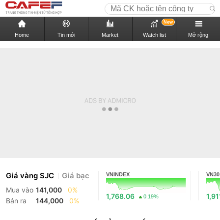
New
Home
Tin mới
Market
Watch list
Mở rộng
Giá vàng SJC
Giá bạc
VNINDEX
VN30
Mua vào
141,000
0%
1,768.06
1,91
0.19%
Bán ra
144,000
0%