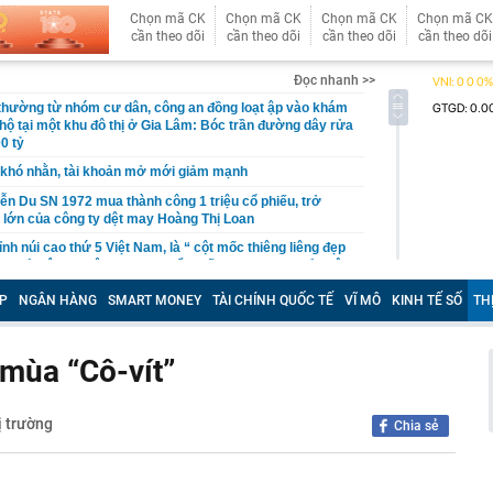
Chọn mã CK
Chọn mã CK
Chọn mã CK
Chọn mã CK
cần theo dõi
cần theo dõi
cần theo dõi
cần theo dõi
Đọc nhanh >>
 thường từ nhóm cư dân, công an đồng loạt ập vào khám
 hộ tại một khu đô thị ở Gia Lâm: Bóc trần đường dây rửa
0 tỷ
khó nhằn, tài khoản mở mới giảm mạnh
ễn Du SN 1972 mua thành công 1 triệu cổ phiếu, trở
 lớn của công ty dệt may Hoàng Thị Loan
đỉnh núi cao thứ 5 Việt Nam, là “ cột mốc thiêng liêng đẹp
ng” ở độ cao trên 3.000m, điểm đến "trong mơ" của dân
P
NGÂN HÀNG
SMART MONEY
TÀI CHÍNH QUỐC TẾ
VĨ MÔ
KINH TẾ SỐ
TH
 hệ thống y khoa tư nhân sở hữu 14 bệnh viện, 2.900
vừa được vinh danh "Hệ thống Y khoa tốt nhất Việt Nam
mùa “Cô-vít”
hoán bị HoSE cắt margin trong tháng 8
iệp Việt thu hơn 1 tỷ USD ở nước ngoài trong nửa đầu
i nhuận tăng hơn 120%
ị trường
Chia sẻ
Vietcap dự phóng VN-Index có thể chạm mốc 1.885 điểm
áng 8