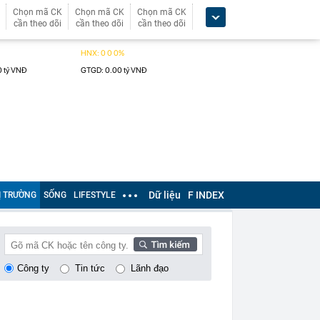
Chọn mã CK
Chọn mã CK
Chọn mã CK
cần theo dõi
cần theo dõi
cần theo dõi
Dữ liệu
F INDEX
Ị TRƯỜNG
SỐNG
LIFESTYLE
Công ty
Tin tức
Lãnh đạo