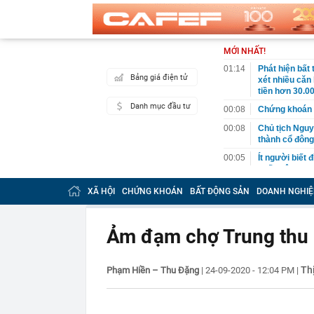
MỚI NHẤT!
01:14
Phát hiện bất
Bảng giá điện tử
xét nhiều căn
tiền hơn 30.00
Danh mục đầu tư
00:08
Chứng khoán 
00:08
Chủ tịch Nguy
thành cổ đông
00:05
Ít người biết 
nhất biên cươ
trekking
XÃ HỘI
CHỨNG KHOÁN
BẤT ĐỘNG SẢN
DOANH NGHIỆ
00:05
Việt Nam có 1
giường bệnh, 
2026"
Ảm đạm chợ Trung thu 
00:05
56 mã chứng k
00:03
Một doanh ngh
năm 2026, lợ
Th
Phạm Hiền – Thu Đặng
|
24-09-2020 - 12:04 PM
|
00:03
Chứng khoán 
ngay trong th