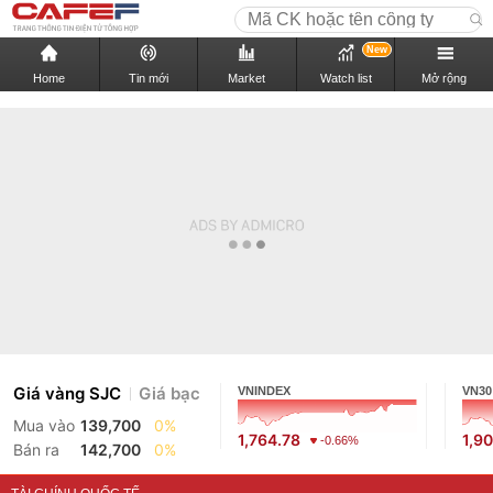
New
Home
Tin mới
Market
Watch list
Mở rộng
Giá vàng SJC
Giá bạc
VNINDEX
VN30
Mua vào
139,700
0%
1,764.78
1,9
-0.66%
Bán ra
142,700
0%