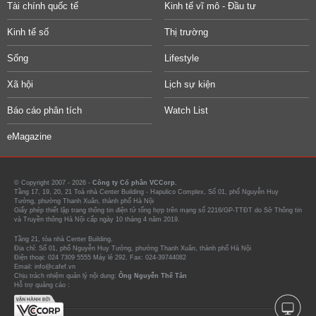
Tài chính quốc tế
Kinh tế vĩ mô - Đầu tư
Kinh tế số
Thị trường
Sống
Lifestyle
Xã hội
Lịch sự kiện
Báo cáo phân tích
Watch List
eMagazine
© Copyright 2007 - 2026 -
Công ty Cổ phần VCCorp.
Tầng 17, 19, 20, 21 Toà nhà Center Building - Hapulico Complex, Số 01, phố Nguyễn Huy
Tưởng, phường Thanh Xuân, thành phố Hà Nội
Giấy phép thiết lập trang thông tin điện tử tổng hợp trên mạng số 2216/GP-TTĐT do Sở Thông tin
và Truyền thông Hà Nội cấp ngày 10 tháng 4 năm 2019.
Tầng 21, tòa nhà Center Building.
Địa chỉ: Số 01, phố Nguyễn Huy Tưởng, phường Thanh Xuân, thành phố Hà Nội
Điện thoại: 024 7309 5555 Máy lẻ 292. Fax: 024-39744082
Email: info@cafef.vn
Chịu trách nhiệm quản lý nội dung:
Ông Nguyễn Thế Tân
Hỗ trợ quảng cáo :