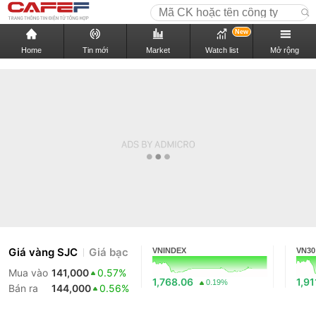
New
Home
Tin mới
Market
Watch list
Mở rộng
Giá vàng SJC
Giá bạc
VNINDEX
VN30
Mua vào
141,000
0.57%
1,768.06
1,91
0.19%
Bán ra
144,000
0.56%