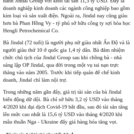
hành Jindal Group với khối tài sản 11,3 tỷ USD. Đây là
doanh nghiệp kinh doanh các ngành công nghiệp bao gồm
kim loại và sản xuất điện. Ngoài ra, Jindal nay cũng giàu
hơn bà Phan Hồng Vy - tỷ phú sở hữu công ty sợi hóa học
Hengli Petrochemical Co.
Bà Jindal (72 tuổi) là người phụ nữ giàu nhất Ấn Độ và là
người giàu thứ 10 ở quốc gia 1,4 tỷ dân. Bà đảm nhiệm
chức chủ tịch của Jindal Group sau khi chồng bà - nhà
sáng lập OP Jindal, qua đời trong một vụ tai nạn trực
thăng vào năm 2005. Trước khi tiếp quản đế chế kinh
doanh, Jindal chỉ làm nội trợ.
Trong những năm gần đây, giá trị tài sản của bà Jindal
biến động dữ dội. Bà chỉ sở hữu 3,2 tỷ USD vào tháng
4/2020 khi đại dịch Covid-19 bắt đầu, sau đó tài sản tăng
lên mức cao nhất là 15,6 tỷ USD vào tháng 4/2020 khi
mâu thuẫn Nga - Ukraine đẩy giá hàng hóa tăng vọt.