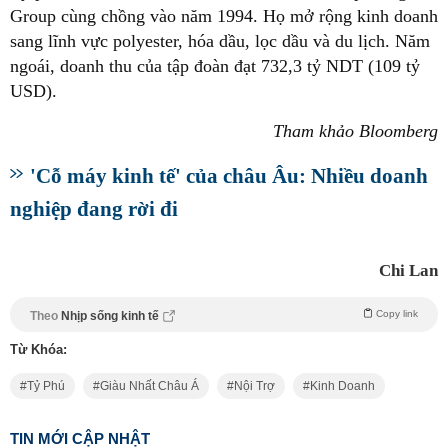
Group cùng chồng vào năm 1994. Họ mở rộng kinh doanh
sang lĩnh vực polyester, hóa dầu, lọc dầu và du lịch. Năm
ngoái, doanh thu của tập đoàn đạt 732,3 tỷ NDT (109 tỷ
USD).
Tham khảo Bloomberg
'Cỗ máy kinh tế' của châu Âu: Nhiều doanh
nghiệp đang rời đi
Chi Lan
Copy link
Theo
Nhịp sống kinh tế
Từ Khóa:
Tỷ Phú
Giàu Nhất Châu Á
Nội Trợ
Kinh Doanh
TIN MỚI CẬP NHẬT