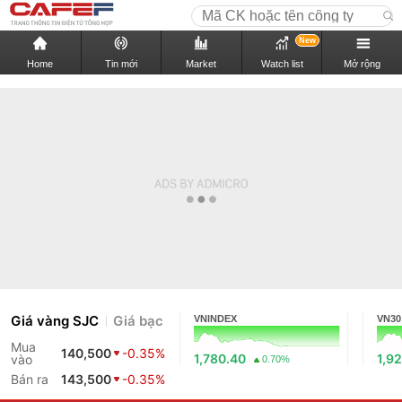
New
Home
Tin mới
Market
Watch list
Mở rộng
Giá vàng SJC
Giá bạc
VNINDEX
VN30
Mua
140,500
-0.35%
1,780.40
1,9
vào
0.70%
Bán ra
143,500
-0.35%