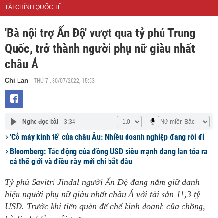
TÀI CHÍNH QUỐC TẾ
'Bà nội trợ Ấn Độ' vượt qua tỷ phú Trung
Quốc, trở thành người phụ nữ giàu nhất
châu Á
THỨ 7 , 30/07/2022, 15:53
Chi Lan
-
Nghe đọc bài
3:34
'Cỗ máy kinh tế' của châu Âu: Nhiều doanh nghiệp đang rời đi
Bloomberg: Tác động của đồng USD siêu mạnh đang lan tỏa ra
cả thế giới và điều này mới chỉ bắt đầu
Tỷ phú Savitri Jindal người Ấn Độ đang nắm giữ danh
hiệu người phụ nữ giàu nhất châu Á với tài sản 11,3 tỷ
USD. Trước khi tiếp quản đế chế kinh doanh của chồng,