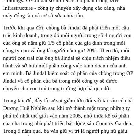
Holdings. OP Jindal sở hữu 92% cổ phần trong JSW
Infrastructure - công ty chuyên xây dựng các cảng, nhà
máy đóng tàu và cơ sở sửa chữa tàu.
Trước khi qua đời, chồng bà Jindal đã phát triển một cấu
trúc kinh doanh, trong đó mỗi người trong số 4 người con
của ông sẽ nắm giữ 1/5 cổ phần của gia đình trong mỗi
công ty con và ông là người nắm giữ 20%. Theo đó, mỗi
người con trai của ông bà Jindal sẽ chịu trách nhiệm điều
hành và sở hữu một phần công việc kinh doanh của anh
em mình. Bà Jindal kiểm soát cổ phần của chồng trong OP
Jindal và cổ phần của bà trong mỗi công ty sẽ được
chuyển cho con trai trong trường hợp bà qua đời
Trong khi đó, đây là sự sụt giảm lớn đối với tài sản của bà
Dương Huệ Nghiên sau khi trở thành một trong những tỷ
phú trẻ nhất thế giới vào năm 2005, nhờ thừa kế cổ phần
của cha trong nhà phát triển bất động sản Country Garden.
Trong 5 năm qua, bà vẫn giữ vị trí là người phụ nữ giàu