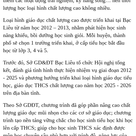
thêm các hoạt động trải nghiệm, kỹ năng sống… nên thời
lượng học loại hình chất lượng cao không nhiều.
Loại hình giáo dục chất lượng cao được triển khai tại Bạc
Liêu từ năm học 2012 – 2013, nhằm phát hiện học sinh
năng khiếu, bồi dưỡng học sinh giỏi. Mỗi huyện, thành
phố sẽ chọn 1 trường triển khai, ở cấp tiểu học bắt đầu
học từ lớp 3, 4 và 5.
Trước đó, Sở GD&ĐT Bạc Liêu tổ chức Hội nghị tổng
kết, đánh giá tình hình thực hiện nhiệm vụ giai đoạn 2012
- 2025 và phương hướng triển khai loại hình giáo dục tiểu
học, giáo dục THCS chất lượng cao năm học 2025 - 2026
trên địa bàn tỉnh.
Theo Sở GDĐT, chương trình đã góp phần nâng cao chất
lượng giáo dục mũi nhọn cho các cơ sở giáo dục;
chương
trình tạo nền tảng vững chắc cho học sinh tiểu học khi học
lên cấp THCS; giúp cho học sinh THCS xác định được
môn học chuyên sâu phù hợp với trình độ, năng lực của