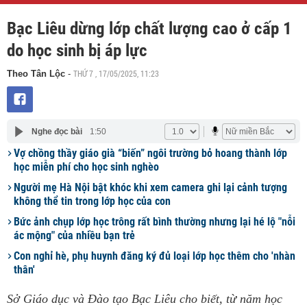
Bạc Liêu dừng lớp chất lượng cao ở cấp 1
do học sinh bị áp lực
THỨ 7 , 17/05/2025, 11:23
Theo Tân Lộc
-
Nghe đọc bài
1:50
Vợ chồng thầy giáo già “biến” ngôi trường bỏ hoang thành lớp
học miễn phí cho học sinh nghèo
Người mẹ Hà Nội bật khóc khi xem camera ghi lại cảnh tượng
không thể tin trong lớp học của con
Bức ảnh chụp lớp học trông rất bình thường nhưng lại hé lộ "nỗi
ác mộng" của nhiều bạn trẻ
Con nghỉ hè, phụ huynh đăng ký đủ loại lớp học thêm cho 'nhàn
thân'
Sở Giáo dục và Đào tạo Bạc Liêu cho biết, từ năm học