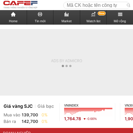
New
Home
Tin mới
Market
Watch list
Mở rộng
Giá vàng SJC
Giá bạc
VNINDEX
VN30
Mua vào
139,700
0%
1,764.78
1,9
-0.66%
Bán ra
142,700
0%