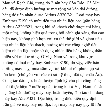
Mau và Rạch Giá, trong đó 2 sân bay Côn Đảo, Cà Mau
đều đã được định hướng sẽ mở rộng và kéo dài đường
băng để tiếp nhận được Airbus A320/321. Loại máy bay
Embraer E190 có mức tiêu thụ nhiên liệu cao (gần bằng
Airbus A320/321, trong khi số khách chở được chỉ bằng
một nửa), không hiệu quả trong bối cảnh giá xăng dầu cao
hiện nay, không phù hợp với xu thế thế giới về giảm tiêu
thụ nhiên liệu hóa thạch, hướng tới các công nghệ tiết
kiệm nhiên liệu hoặc sử dụng nhiên liệu hàng không thân
thiện với môi trường. Ở Việt Nam và trong khu vực
không có loại máy bay Embraer E190, do vậy, việc bảo
dưỡng máy bay, mua sắm vật tư, khí tài rất phức tạp và
tốn kém (chủ yếu với các cơ sở kỹ thuật đặt tại châu Âu).
Công tác đào tạo, huấn luyện định kỳ cho phi công cũng
phải thực hiện ở nước ngoài, trong khi ở Việt Nam có sẵn
hạ tầng bảo dưỡng máy bay, huấn luyện, đào tạo cho dòng
máy bay A320/321. Đặc biệt, trong điều kiện quy định
trần giá vé máy bay nội địa, loại máy bay này gây lỗ lớn