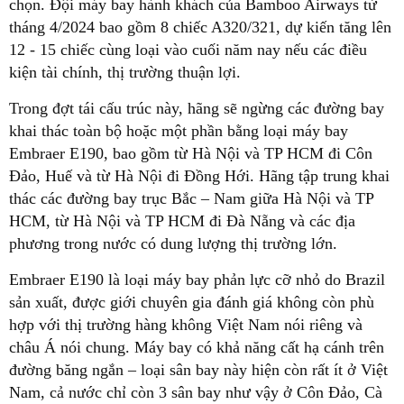
chọn. Đội máy bay hành khách của Bamboo Airways từ
tháng 4/2024 bao gồm 8 chiếc A320/321, dự kiến tăng lên
12 - 15 chiếc cùng loại vào cuối năm nay nếu các điều
kiện tài chính, thị trường thuận lợi.
Trong đợt tái cấu trúc này, hãng sẽ ngừng các đường bay
khai thác toàn bộ hoặc một phần bằng loại máy bay
Embraer E190, bao gồm từ Hà Nội và TP HCM đi Côn
Đảo, Huế và từ Hà Nội đi Đồng Hới. Hãng tập trung khai
thác các đường bay trục Bắc – Nam giữa Hà Nội và TP
HCM, từ Hà Nội và TP HCM đi Đà Nẵng và các địa
phương trong nước có dung lượng thị trường lớn.
Embraer E190 là loại máy bay phản lực cỡ nhỏ do Brazil
sản xuất, được giới chuyên gia đánh giá không còn phù
hợp với thị trường hàng không Việt Nam nói riêng và
châu Á nói chung. Máy bay có khả năng cất hạ cánh trên
đường băng ngắn – loại sân bay này hiện còn rất ít ở Việt
Nam, cả nước chỉ còn 3 sân bay như vậy ở Côn Đảo, Cà