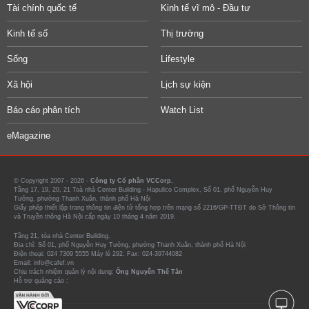
Tài chính quốc tế
Kinh tế vĩ mô - Đầu tư
Kinh tế số
Thị trường
Sống
Lifestyle
Xã hội
Lịch sự kiện
Báo cáo phân tích
Watch List
eMagazine
© Copyright 2007 - 2026 -
Công ty Cổ phần VCCorp.
Tầng 17, 19, 20, 21 Toà nhà Center Building - Hapulico Complex, Số 01, phố Nguyễn Huy
Tưởng, phường Thanh Xuân, thành phố Hà Nội
Giấy phép thiết lập trang thông tin điện tử tổng hợp trên mạng số 2216/GP-TTĐT do Sở Thông tin
và Truyền thông Hà Nội cấp ngày 10 tháng 4 năm 2019.
Tầng 21, tòa nhà Center Building.
Địa chỉ: Số 01, phố Nguyễn Huy Tưởng, phường Thanh Xuân, thành phố Hà Nội
Điện thoại: 024 7309 5555 Máy lẻ 292. Fax: 024-39744082
Email: info@cafef.vn
Chịu trách nhiệm quản lý nội dung:
Ông Nguyễn Thế Tân
Hỗ trợ quảng cáo :