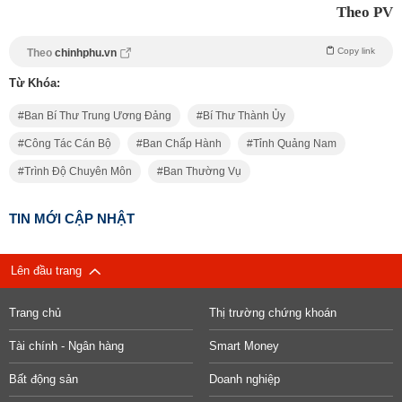
Theo PV
Copy link
Theo
chinhphu.vn
Từ Khóa:
Ban Bí Thư Trung Ương Đảng
Bí Thư Thành Ủy
Công Tác Cán Bộ
Ban Chấp Hành
Tỉnh Quảng Nam
Trình Độ Chuyên Môn
Ban Thường Vụ
TIN MỚI CẬP NHẬT
Lên đầu trang
Trang chủ
Thị trường chứng khoán
Tài chính - Ngân hàng
Smart Money
Bất động sản
Doanh nghiệp