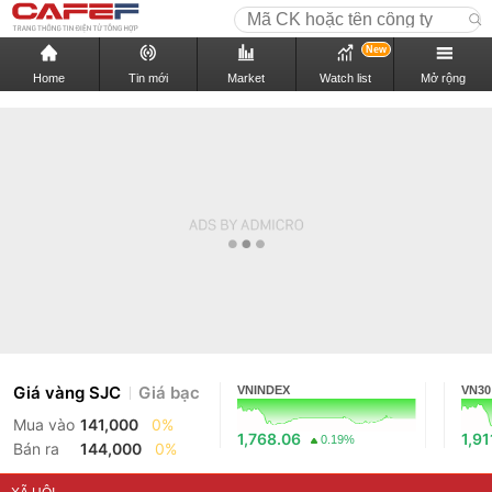
New
Home
Tin mới
Market
Watch list
Mở rộng
Giá vàng SJC
Giá bạc
VNINDEX
VN30
Mua vào
141,000
0%
1,768.06
1,91
0.19%
Bán ra
144,000
0%