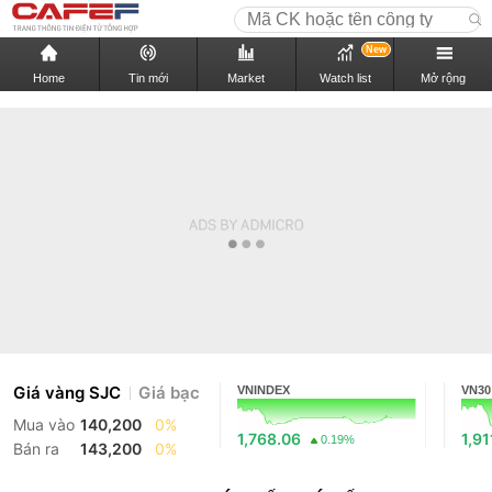
New
Home
Tin mới
Market
Watch list
Mở rộng
Giá vàng SJC
Giá bạc
VNINDEX
VN30
Mua vào
140,200
0%
1,768.06
1,91
0.19%
Bán ra
143,200
0%