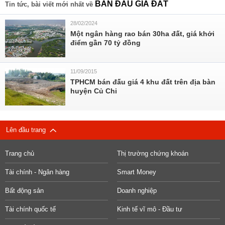
BÁN ĐẤU GIÁ ĐẤT
Tin tức, bài viết mới nhất về
28/02/2024
Một ngân hàng rao bán 30ha đất, giá khởi
điểm gần 70 tỷ đồng
11/09/2015
TPHCM bán đấu giá 4 khu đất trên địa bàn
huyện Củ Chi
Lên đầu trang
Trang chủ
Thị trường chứng khoán
Tài chính - Ngân hàng
Smart Money
Bất động sản
Doanh nghiệp
Tài chính quốc tế
Kinh tế vĩ mô - Đầu tư