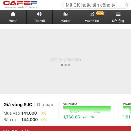
New
Home
Tin mới
Market
Watch list
Mở rộng
Giá vàng SJC
Giá bạc
VNINDEX
VN30
Mua vào
141,000
0%
1,768.06
1,91
0.19%
Bán ra
144,000
0%