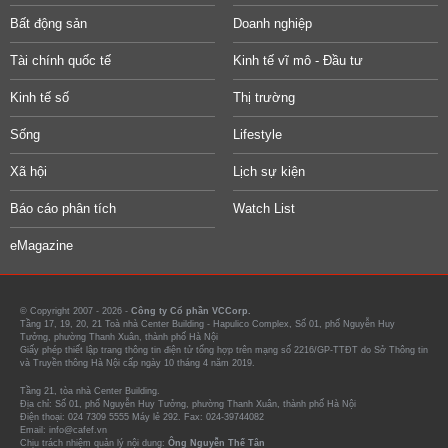
Bất động sản
Doanh nghiệp
Tài chính quốc tế
Kinh tế vĩ mô - Đầu tư
Kinh tế số
Thị trường
Sống
Lifestyle
Xã hội
Lịch sự kiện
Báo cáo phân tích
Watch List
eMagazine
© Copyright 2007 - 2026 -
Công ty Cổ phần VCCorp.
Tầng 17, 19, 20, 21 Toà nhà Center Building - Hapulico Complex, Số 01, phố Nguyễn Huy
Tưởng, phường Thanh Xuân, thành phố Hà Nội
Giấy phép thiết lập trang thông tin điện tử tổng hợp trên mạng số 2216/GP-TTĐT do Sở Thông tin
và Truyền thông Hà Nội cấp ngày 10 tháng 4 năm 2019.
Tầng 21, tòa nhà Center Building.
Địa chỉ: Số 01, phố Nguyễn Huy Tưởng, phường Thanh Xuân, thành phố Hà Nội
Điện thoại: 024 7309 5555 Máy lẻ 292. Fax: 024-39744082
Email: info@cafef.vn
Chịu trách nhiệm quản lý nội dung:
Ông Nguyễn Thế Tân