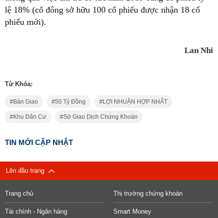
lệ 18% (cổ đông sở hữu 100 cổ phiếu được nhận 18 cổ
phiếu mới).
Lan Nhi
Từ Khóa:
Bàn Giao
50 Tỷ Đồng
LỢI NHUẬN HỢP NHẤT
Khu Dân Cư
Sở Giao Dịch Chứng Khoán
TIN MỚI CẬP NHẬT
Lên đầu trang
Trang chủ
Thị trường chứng khoán
Tài chính - Ngân hàng
Smart Money