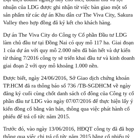
nhuận của LDG được ghi nhận từ việc bàn giao một số
sản phẩm từ các dự án Khu dân cư The Viva City, Sakura
Valley theo hợp đồng đã ký kết cho khách hàng.
Dự án The Viva City do Công ty Cổ phần Đầu tư LDG
làm chủ đầu tư tại Đồng Nai có quy mô 117 ha. Giai đoạn
1 của dự án với quy mô 2.000 nền đã bán hết và dự kiến
từ tháng 7/2016 công ty sẽ triển khai đầu tư và kinh doanh
giai đoạn 2 với quy mô khoảng 1.000 nền.
Được biết, ngày 24/06/2016, Sở Giao dịch chứng khoán
TP.HCM đã ra thông báo số 736 /TB-SGDHCM về ngày
đăng ký cuối cùng chốt danh sách cổ đông của Công ty cổ
phần đầu tư LDG vào ngày 07/07/2016 để thực hiện lấy ý
kiến đồng cổ bằng văn bản, thông qua việc phát hành cổ
phiếu để trả cổ tức năm 2015.
Trước đó, vào ngày 13/06/2016, HĐQT công ty đã đã họp
thông qua việc chi trả cổ tức năm 2015 bằng cổ phiếu tỷ