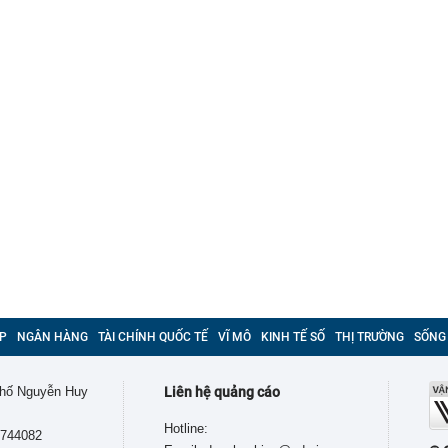
P
NGÂN HÀNG
TÀI CHÍNH QUỐC TẾ
VĨ MÔ
KINH TẾ SỐ
THỊ TRƯỜNG
SỐNG
 phố Nguyễn Huy
Liên hệ quảng cáo
Hotline:
9744082