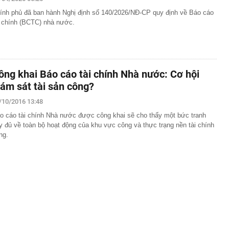
ính phủ đã ban hành Nghị định số 140/2026/NĐ-CP quy định về Báo cáo
ấp xã phê duyệt kiến trúc nhà ở riêng lẻ
i chính (BCTC) nhà nước.
ần tượng bế trên tay, lớn lên cô gái được chính idol
oyce 35 tỷ rước về làm vợ
1 trường đại học ở Việt Nam giành Top 1 và loạt giải
n chơi trí tuệ nhân tạo lớn nhất Đông Nam Á
 Điện Máy Xanh 'gom hàng' trong ngày đầu tiên cổ phiếu
ông khai Báo cáo tài chính Nhà nước: Cơ hội
iám sát tài sản công?
ất RAM lớn nhất thế giới đã bán hết sạch hàng cho cả
/10/2016 13:48
rút 10,8 tỷ đồng tiền mặt, cặp vợ chồng bị công an chặn
o cáo tài chính Nhà nước được công khai sẽ cho thấy một bức tranh
y đủ về toàn bộ hoạt động của khu vực công và thực trạng nền tài chính
nh đã “rửa tiền" gần 319 tỷ đồng cho Mr Pips như thế
ng.
tế và cuộc đua lấp đầy sân vận động
ơi "1 con gà gáy 3 nước cùng nghe" ở ngay miền Bắc:
ao 1800m, không phải lúc nào cũng tới được
 doanh bất động sản: Sẽ không 'vẽ' thêm thủ tục?