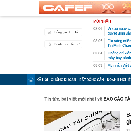
MỚI NHẤT!
08:06
Vì sao ngày c
Bảng giá điện tử
quyết định đậ
08:05
Giá vàng miến
Danh mục đầu tư
Tín Minh Châu,
08:04
Không chỉ độn
máy bay sánh 
08:03
Mỹ nhân Việt 
dáng chuẩn k
08:00
Công bố 10 do
XÃ HỘI
CHỨNG KHOÁN
BẤT ĐỘNG SẢN
DOANH NGHIỆ
nhất: 19.000 
07:58
Mỗi chiếc ô t
07:55
Lắc vàng 3 ch
Tin tức, bài viết mới nhất về
BÁO CÁO TÀ
vọng: Diễn bi
07:55
Nơi sản xuất 
B
Vận hành bằng
g
07:52
TikTok đóng c
23
07:48
Tử hình Lê M