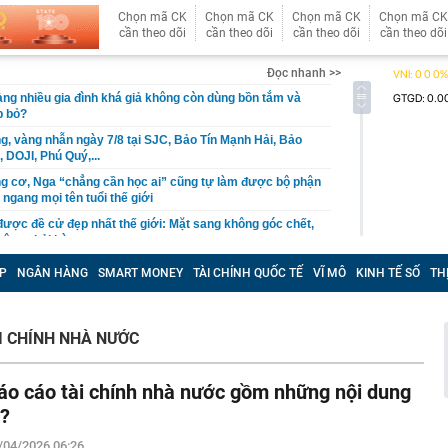
Chọn mã CK
Chọn mã CK
Chọn mã CK
Chọn mã CK
cần theo dõi
cần theo dõi
cần theo dõi
cần theo dõi
Đọc nhanh >>
àng nhiều gia đình khá giả không còn dùng bồn tắm và
p bỏ?
g, vàng nhẫn ngày 7/8 tại SJC, Bảo Tín Mạnh Hải, Bảo
 DOJI, Phú Quý,...
g cơ, Nga “chẳng cần học ai” cũng tự làm được bộ phận
ngang mọi tên tuổi thế giới
được đề cử đẹp nhất thế giới: Mặt sang không góc chết,
hông phải bàn
anh nghiệp thép – vật liệu xây dựng nộp ngân sách lớn
P
NGÂN HÀNG
SMART MONEY
TÀI CHÍNH QUỐC TẾ
VĨ MÔ
KINH TẾ SỐ
TH
tỷ đồng đến từ đâu?
ô bán ra đang đóng góp gì cho ngân sách Việt Nam?
ỉ rơi xuống biển Đà Nẵng, nữ du khách bật khóc, tuyệt
I CHÍNH NHÀ NƯỚC
ến bất ngờ sau đó
đồ ăn máy bay quy mô bậc nhất Việt Nam ở Phú Quốc:
áo cáo tài chính nhà nước gồm những nội dung
 AI, phục vụ 50 triệu khách
ì?
ửa một văn phòng, sa thải 250 nhân viên
/04/2026 06:26
inh Quân SN 1996