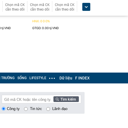
Chọn mã CK
Chọn mã CK
Chọn mã CK
cần theo dõi
cần theo dõi
cần theo dõi
Dữ liệu
F INDEX
Ị TRƯỜNG
SỐNG
LIFESTYLE
Công ty
Tin tức
Lãnh đạo