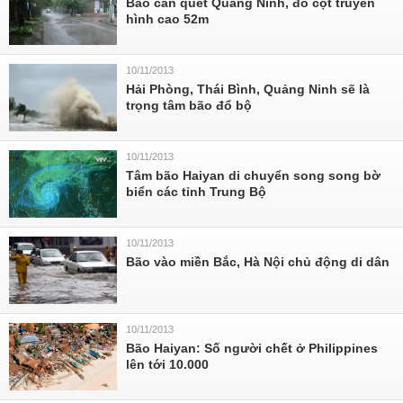
Bão càn quét Quảng Ninh, đổ cột truyền
hình cao 52m
10/11/2013
Hải Phòng, Thái Bình, Quảng Ninh sẽ là
trọng tâm bão đổ bộ
10/11/2013
Tâm bão Haiyan di chuyển song song bờ
biển các tỉnh Trung Bộ
10/11/2013
Bão vào miền Bắc, Hà Nội chủ động di dân
10/11/2013
Bão Haiyan: Số người chết ở Philippines
lên tới 10.000