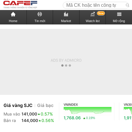
New
Home
Tin mới
Market
Watch list
Mở rộng
Giá vàng SJC
Giá bạc
VNINDEX
VN30
Mua vào
141,000
0.57%
1,768.06
1,91
0.19%
Bán ra
144,000
0.56%