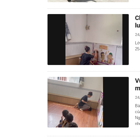
C
l
24
Lớ
25
V
m
24
Bà
củ
Ng
nh