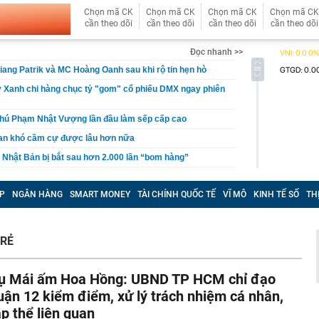
Chọn mã CK
Chọn mã CK
Chọn mã CK
Chọn mã CK
cần theo dõi
cần theo dõi
cần theo dõi
cần theo dõi
Đọc nhanh >>
Giang Patrik và MC Hoàng Oanh sau khi rộ tin hẹn hò
 Xanh chi hàng chục tỷ "gom" cổ phiếu DMX ngay phiên
phú Phạm Nhật Vượng lần đầu làm sếp cấp cao
ran khó cầm cự được lâu hơn nữa
Nhật Bản bị bắt sau hơn 2.000 lần “bom hàng”
uy trình tiếp nhận, giải quyết thủ tục hành chính trực
y định mới
P
NGÂN HÀNG
SMART MONEY
TÀI CHÍNH QUỐC TẾ
VĨ MÔ
KINH TẾ SỐ
TH
ang khắc của Nga ai ngờ đã đến mức này: Làm chip "từ
òn 5 phút", lập kỷ lục thế giới
2 của nghệ sĩ Quang Minh và bà xã Tăng Khánh Chi
TRẺ
m ngờ vắng Xuân Son, Văn Hậu và 2 trụ cột trước trận
, HLV Kim Sang-sik tính toán điều gì?
ụ Mái ấm Hoa Hồng: UBND TP HCM chỉ đạo
ật mình trước nhà Huấn Hoa Hồng: TikToker, Youtuber
uận 12 kiểm điểm, xử lý trách nhiệm cá nhân,
 bão"!
ập thể liên quan
 ghép xe chỉ mất 5 phút, nhưng chuẩn bị hệ sinh thái đi