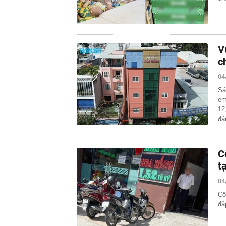
V
c
04
Sá
em
12
đ
C
t
04
Cô
đậ