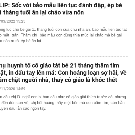
LIP: Sốc với bảo mẫu liên tục đánh đập, ép bé
1 tháng tuổi ăn lại cháo vừa nôn
/03/2022 15:25
ong lúc cho bé gái 11 tháng tuổi con của chủ nhà ăn, bảo mẫu liên tục tát
o mặt, trán. Thậm chí, bảo mẫu còn dùng thìa múc lại cháo mà bé gái
a nôn ra rồi ép bé ăn lại.
hụ huynh tố cô giáo tát bé 21 tháng thâm tím
ặt, in dấu tay lên má: Con hoảng loạn sợ hãi, về
ám chặt người nhà, thấy cô giáo là khóc thét
/11/2020 14:59
n đầu chị D. nghĩ con bị bạn cấu như cô giáo giải thích trước đó, nhưng
i đến đón con về, chị hốt hoảng thấy một bên má con bầm tím, còn hằn
uyên dấu lằn các ngón tay.