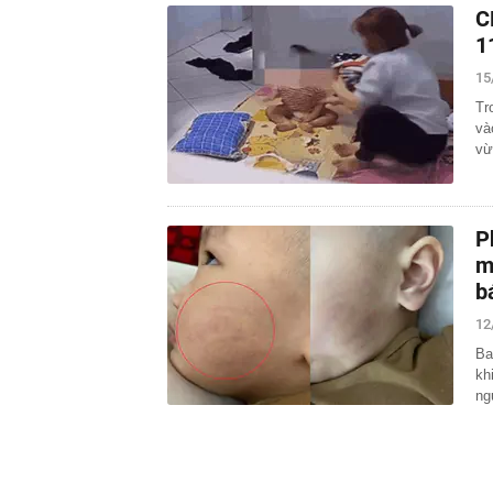
C
1
15
Tr
và
vừ
P
m
b
12
Ba
kh
ng