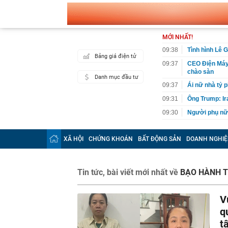
MỚI NHẤT!
09:38
Tình hình Lê 
Bảng giá điện tử
09:37
CEO Điện Máy
chào sàn
Danh mục đầu tư
09:37
Ái nữ nhà tỷ 
09:31
Ông Trump: I
09:30
Người phụ nữ 
09:29
Infographic: Q
tuyến theo qu
XÃ HỘI
CHỨNG KHOÁN
BẤT ĐỘNG SẢN
DOANH NGHIỆ
09:28
Công nghệ qu
2 tuần xuống c
09:27
Nhà phố 100 m
Tin tức, bài viết mới nhất về
BẠO HÀNH 
09:20
Tuyển Việt Na
gặp Campuchia
V
09:18
Khung cảnh gi
q
tụ tập như "đi
t
09:16
Dây chuyền lắp