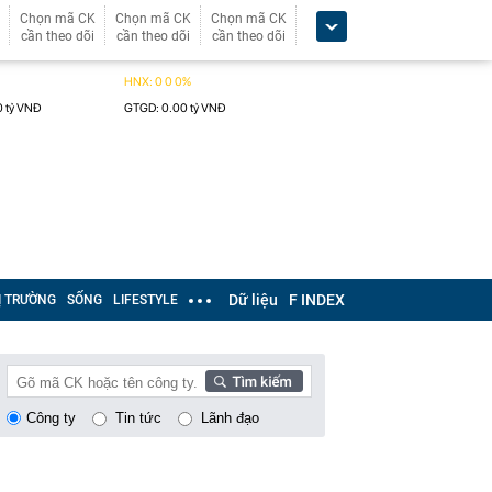
Chọn mã CK
Chọn mã CK
Chọn mã CK
cần theo dõi
cần theo dõi
cần theo dõi
Dữ liệu
F INDEX
Ị TRƯỜNG
SỐNG
LIFESTYLE
Công ty
Tin tức
Lãnh đạo