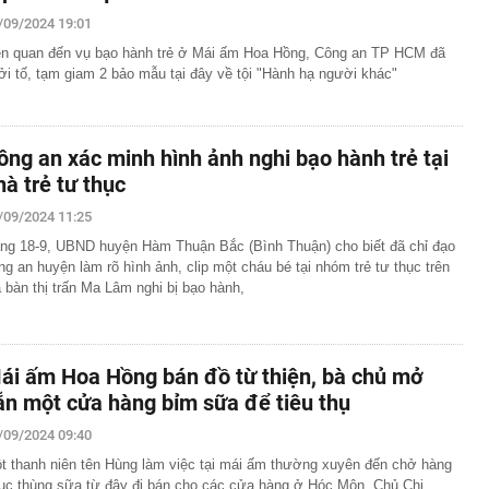
 tháng: Nước đi đáng sợ của xe tải điện Trung Quốc
/09/2024 19:01
ập 6 bằng sáng chế mới: Gã khổng lồ xe điện ấn định
ên quan đến vụ bạo hành trẻ ở Mái ấm Hoa Hồng, Công an TP HCM đã
loại pin cho phép sạc 1 lần đi từ Hà Nội đến TP.HCM
ởi tố, tạm giam 2 bảo mẫu tại đây về tội "Hành hạ người khác"
 lên tiếng vụ đi taxi ở Việt Nam chỉ cảm ơn tài xế thay
c xe
ẻ như tuổi 30, Thư Kỳ tiết lộ cách ăn uống giúp giữ dáng:
muốn giảm cân thì đừng mắc sai lầm này
ông an xác minh hình ảnh nghi bạo hành trẻ tại
à thi đấu hơn 22 tỷ đồng: Công an vào cuộc, Sở Xây
hà trẻ tư thục
ồn tại
/09/2024 11:25
hất Việt Nam sắp xuất hiện một công trình cạnh sân bay
ầu, phục vụ tới 50 triệu hành khách
ng 18-9, UBND huyện Hàm Thuận Bắc (Bình Thuận) cho biết đã chỉ đạo
ng an huyện làm rõ hình ảnh, clip một cháu bé tại nhóm trẻ tư thục trên
 đoạn lừa đảo đăng ký giải chạy dành cho trẻ em
a bàn thị trấn Ma Lâm nghi bị bạo hành,
đắt nhất hành tinh" gần 7.800 tỷ đồng, dài 2,2km ở Hà
ột mốc quan trọng vào dịp đặc biệt
hát tín hiệu quan trọng về lãi suất đến thị trường
ái ấm Hoa Hồng bán đồ từ thiện, bà chủ mở
ương Tân xin từ nhiệm tại Chứng khoán VPBank
ẵn một cửa hàng bỉm sữa để tiêu thụ
/09/2024 09:40
t thanh niên tên Hùng làm việc tại mái ấm thường xuyên đến chở hàng
ục thùng sữa từ đây đi bán cho các cửa hàng ở Hóc Môn, Chủ Chi,...